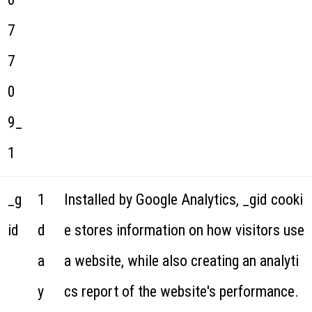
7
7
0
9_
1
_g
1
Installed by Google Analytics, _gid cooki
id
d
e stores information on how visitors use
a
a website, while also creating an analyti
y
cs report of the website's performance.