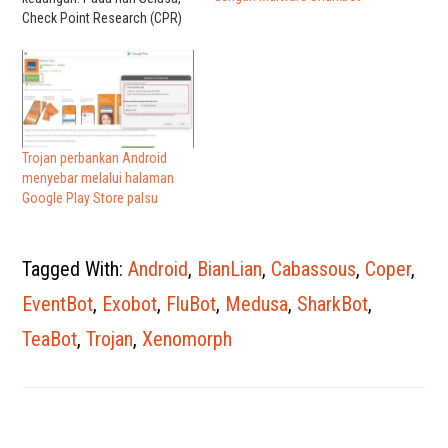
Check Point Research (CPR)
mengatakan dalam sebuah
posting blog bahwa aplikasi
Android tampaknya telah
dikirimkan oleh pelaku
ancaman yang sama yang
membuat akun pengembang
baru untuk setiap aplikasi.
Trojan perbankan Android
Dropper dimuat ke dalam
menyebar melalui halaman
perangkat…
Google Play Store palsu
Tagged With:
Android
,
BianLian
,
Cabassous
,
Coper
,
EventBot
,
Exobot
,
FluBot
,
Medusa
,
SharkBot
,
TeaBot
,
Trojan
,
Xenomorph