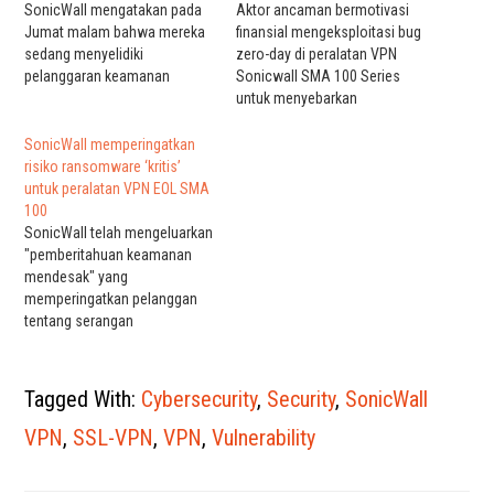
SonicWall mengatakan pada
Aktor ancaman bermotivasi
Jumat malam bahwa mereka
finansial mengeksploitasi bug
sedang menyelidiki
zero-day di peralatan VPN
pelanggaran keamanan
Sonicwall SMA 100 Series
jaringan internalnya setelah
untuk menyebarkan
mendeteksi apa yang
ransomware baru yang
digambarkannya sebagai
dikenal sebagai FiveHands di
SonicWall memperingatkan
"serangan terkoordinasi."
jaringan target Amerika Utara
risiko ransomware ‘kritis’
Dalam pernyataan singkat
dan Eropa. Grup tersebut,
untuk peralatan VPN EOL SMA
yang diposting di portal basis
dilacak oleh analis ancaman
100
pengetahuannya, perusahaan
Mandiant sebagai UNC2447,
SonicWall telah mengeluarkan
mengatakan bahwa "aktor
mengeksploitasi kerentanan
"pemberitahuan keamanan
ancaman yang sangat
CVE-2021-20016 Sonicwall
mendesak" yang
canggih" menargetkan sistem
untuk menembus jaringan dan
memperingatkan pelanggan
internalnya dengan
menyebarkan muatan
tentang serangan
"mengeksploitasi
ransomware FiveHands…
ransomware yang
kemungkinan kerentanan
menargetkan produk-produk
zero-day pada…
Secure Mobile Access (SMA)
Tagged With:
Cybersecurity
,
Security
,
SonicWall
100 series dan Secure
Remote Access (SRA) yang
VPN
,
SSL-VPN
,
VPN
,
Vulnerability
belum ditambal di akhir masa
pakainya. "Melalui kolaborasi