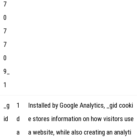
7
0
7
7
0
9_
1
_g
1
Installed by Google Analytics, _gid cooki
id
d
e stores information on how visitors use
a
a website, while also creating an analyti