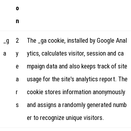
o
n
_g
2
The _ga cookie, installed by Google Anal
a
y
ytics, calculates visitor, session and ca
e
mpaign data and also keeps track of site
a
usage for the site's analytics report. The
r
cookie stores information anonymously
s
and assigns a randomly generated numb
er to recognize unique visitors.