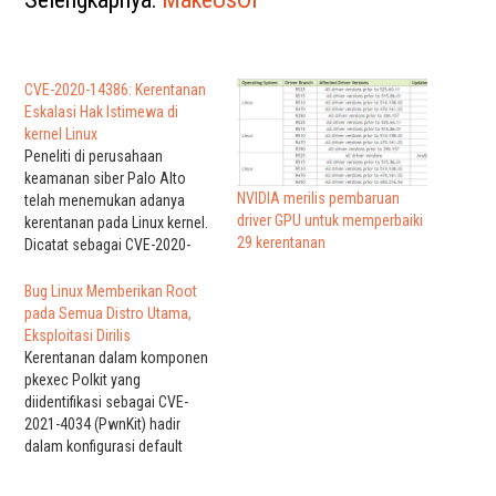
CVE-2020-14386: Kerentanan
Eskalasi Hak Istimewa di
kernel Linux
Peneliti di perusahaan
keamanan siber Palo Alto
NVIDIA merilis pembaruan
telah menemukan adanya
driver GPU untuk memperbaiki
kerentanan pada Linux kernel.
29 kerentanan
Dicatat sebagai CVE-2020-
14386, adalah sebuah
kerentanan kerusakan memori
Bug Linux Memberikan Root
di kernel Linux. Kerentanan ini
pada Semua Distro Utama,
dapat digunakan untuk
Eksploitasi Dirilis
meningkatkan hak istimewa
Kerentanan dalam komponen
dari pengguna yang tidak
pkexec Polkit yang
memiliki hak menjadi
diidentifikasi sebagai CVE-
pengguna root pada sistem
2021-4034 (PwnKit) hadir
Linux. Masalah aritmatika
dalam konfigurasi default
yang menyebabkan
semua distribusi Linux utama
kerusakan…
dan dapat dimanfaatkan untuk