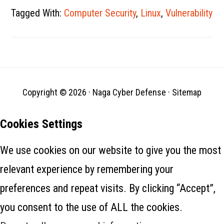
mendapatkan hak istimewa
Tagged With:
Computer Security
,
Linux
,
Vulnerability
root penuh pada sistem, para
peneliti memperingatkan hari
ini. CVE-2021-4034 telah diberi
nama PwnKit dan asal-
usulnya telah dilacak ke
komitmen awal pkexec, lebih
dari 12…
Copyright © 2026 ·
Naga Cyber Defense
·
Sitemap
Cookies Settings
We use cookies on our website to give you the most
relevant experience by remembering your
preferences and repeat visits. By clicking “Accept”,
you consent to the use of ALL the cookies.