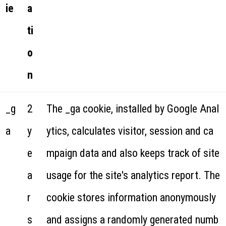
ie
a
ti
o
n
_g
2
The _ga cookie, installed by Google Anal
a
y
ytics, calculates visitor, session and ca
e
mpaign data and also keeps track of site
a
usage for the site's analytics report. The
r
cookie stores information anonymously
s
and assigns a randomly generated numb