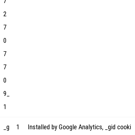
7
2
7
0
7
7
0
9_
1
_g
1
Installed by Google Analytics, _gid cooki