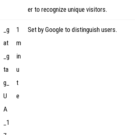
er to recognize unique visitors.
_g
1
Set by Google to distinguish users.
at
m
_g
in
ta
u
g_
t
U
e
A
_1