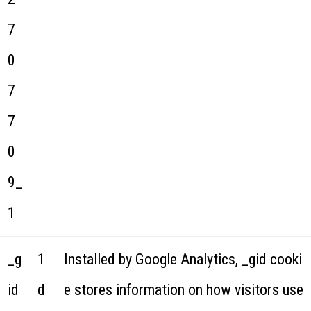
7
0
7
7
0
9_
1
_g
1
Installed by Google Analytics, _gid cooki
id
d
e stores information on how visitors use