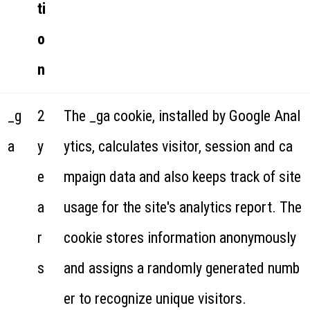
ti
o
n
_g
2
The _ga cookie, installed by Google Anal
a
y
ytics, calculates visitor, session and ca
e
mpaign data and also keeps track of site
a
usage for the site's analytics report. The
r
cookie stores information anonymously
s
and assigns a randomly generated numb
er to recognize unique visitors.