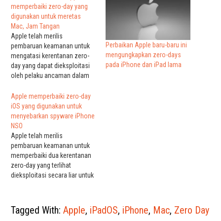
memperbaiki zero-day yang
digunakan untuk meretas
Mac, Jam Tangan
Apple telah merilis
Perbaikan Apple baru-baru ini
pembaruan keamanan untuk
mengungkapkan zero-days
mengatasi kerentanan zero-
pada iPhone dan iPad lama
day yang dapat dieksploitasi
oleh pelaku ancaman dalam
serangan yang menargetkan
perangkat Mac dan Apple
Apple memperbaiki zero-day
Watch. Zero-days adalah
iOS yang digunakan untuk
kelemahan keamanan yang
menyebarkan spyware iPhone
tidak disadari oleh vendor
NSO
perangkat lunak dan belum
Apple telah merilis
ditambal. Dalam beberapa
pembaruan keamanan untuk
kasus, jenis kerentanan ini
memperbaiki dua kerentanan
mungkin juga memiliki
zero-day yang terlihat
eksploitasi konsep yang…
dieksploitasi secara liar untuk
menyerang iPhone dan Mac.
Salah satunya diketahui
digunakan untuk menginstal
Tagged With:
Apple
,
iPadOS
,
iPhone
,
Mac
,
Zero Day
spyware Pegasus di iPhone.