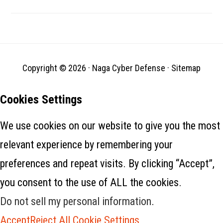
Kerentanan dilacak sebagai
CVE-2021-30860 dan CVE-
2021-30858, dan keduanya
memungkinkan dokumen
berbahaya untuk menjalankan
perintah saat dibuka pada
perangkat yang rentan.…
Copyright © 2026 ·
Naga Cyber Defense
·
Sitemap
Cookies Settings
We use cookies on our website to give you the most
relevant experience by remembering your
preferences and repeat visits. By clicking “Accept”,
you consent to the use of ALL the cookies.
Do not sell my personal information
.
Accept
Reject All
Cookie Settings