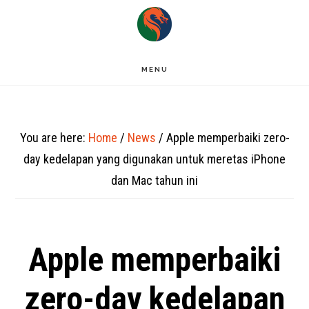
Skip
to
main
MENU
content
You are here:
Home
/
News
/
Apple memperbaiki zero-
day kedelapan yang digunakan untuk meretas iPhone
dan Mac tahun ini
Apple memperbaiki
zero-day kedelapan