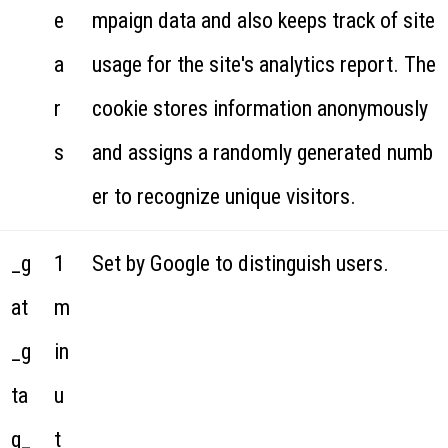
e
mpaign data and also keeps track of site
a
usage for the site's analytics report. The
r
cookie stores information anonymously
s
and assigns a randomly generated numb
er to recognize unique visitors.
_g
1
Set by Google to distinguish users.
at
m
_g
in
ta
u
g_
t