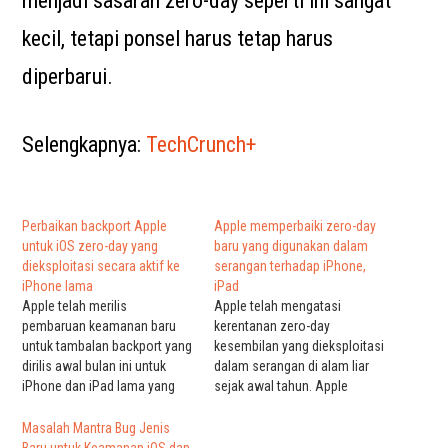
menjadi sasaran zero-day seperti ini sangat
kecil, tetapi ponsel harus tetap harus
diperbarui.
Selengkapnya:
TechCrunch+
Perbaikan backport Apple
Apple memperbaiki zero-day
untuk iOS zero-day yang
baru yang digunakan dalam
dieksploitasi secara aktif ke
serangan terhadap iPhone,
iPhone lama
iPad
Apple telah merilis
Apple telah mengatasi
pembaruan keamanan baru
kerentanan zero-day
untuk tambalan backport yang
kesembilan yang dieksploitasi
dirilis awal bulan ini untuk
dalam serangan di alam liar
iPhone dan iPad lama yang
sejak awal tahun. Apple
menangani WebKit zero-day
mengungkapkan bahwa
yang dapat dieksploitasi dari
mereka mengetahui laporan
Masalah Mantra Bug Jenis
jarak jauh yang
yang mengatakan kelemahan