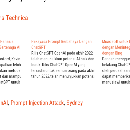
rs Technica
 Rahasia
Rekayasa Prompt Berbahaya Dengan
Microsoft untuk
Bertenaga AI
ChatGPT
dengan Meninteg
Rilis ChatGPT OpenAI pada akhir 2022
dengan Bing
nford, Kevin
telah menunjukkan potensi AI baik dan
Dengan mengguna
apatkan lebih
buruk. Rilis ChatGPT OpenAI yang
belakang ChatGP
akan metode
tersedia untuk semua orang pada akhir
oleh perusahaan
hat dan mampu
tahun 2022 telah menunjukkan potensi
dapat memberika
hatGPT untuk
baik dan buruk dari AI. ChatGPT adalah
manusiawi untuk
a. Eksploit
generator bahasa alami berbasis AI
hanya tautan ke
ertenaga AI
berskala besar. Diluncurkan oleh
fungsionalitas s
rentanan yang
OpenAI pada November 2022 dan
Microsoft dapat
nAI
,
Prompt Injection Attack
,
Sydney
dieksploitasi
dibangun…
menyaingi Grafi
 chatbot
basis pengetahu
akukan…
Google untuk me
instan…