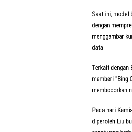
Saat ini, model
dengan mempredi
menggambar kump
data.
Terkait dengan B
memberi “Bing C
membocorkan n
Pada hari Kami
diperoleh Liu b