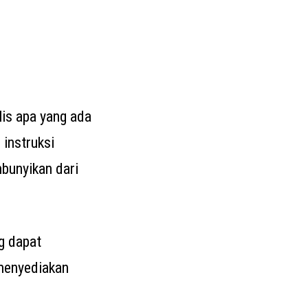
lis apa yang ada
instruksi
mbunyikan dari
g dapat
menyediakan