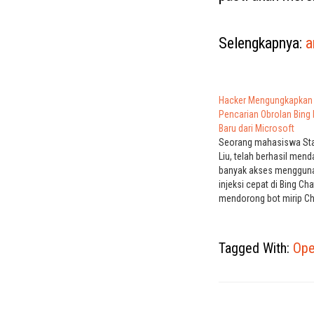
Selengkapnya:
a
Hacker Mengungkapkan
Pencarian Obrolan Bing 
Baru dari Microsoft
Seorang mahasiswa Sta
Liu, telah berhasil mend
banyak akses menggun
injeksi cepat di Bing C
mendorong bot mirip C
membocorkan rahasiany
Injeksi Cepat Chatbot b
Injeksi cepat adalah ke
Tagged With:
Ope
relatif sederhana untuk 
karena bergantung pada
bertenaga AI yang mel