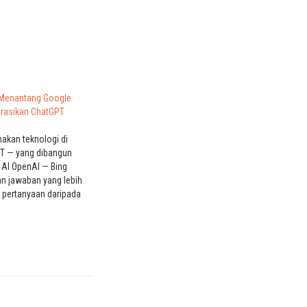
 Menantang Google
rasikan ChatGPT
kan teknologi di
T — yang dibangun
 AI OpenAI — Bing
n jawaban yang lebih
 pertanyaan daripada
 informasi. Penggunaan
eperti ChatGPT oleh
 membantu Bing
k Pengetahuan Google,
an yang digunakan
nyajikan jawaban