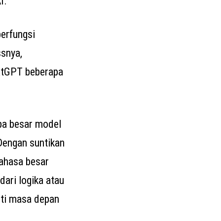
I.
berfungsi
snya,
hatGPT beberapa
apa besar model
Dengan suntikan
ahasa besar
ari logika atau
iti masa depan