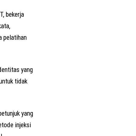
T, bekerja
ata,
 pelatihan
dentitas yang
untuk tidak
etunjuk yang
tode injeksi