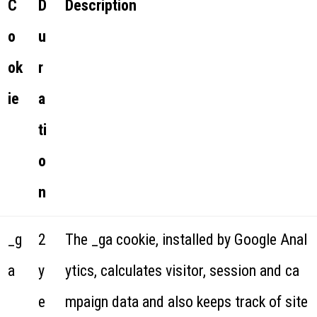
C
D
Description
o
u
ok
r
ie
a
ti
o
n
_g
2
The _ga cookie, installed by Google Anal
a
y
ytics, calculates visitor, session and ca
e
mpaign data and also keeps track of site