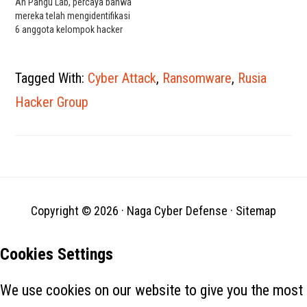
An Pangu Lab, percaya bahwa
mereka telah mengidentifikasi
6 anggota kelompok hacker
"Against The West", menurut
sebuah laporan yang
diterbitkan pada Minggu oleh
Tagged With:
Cyber Attack
,
Ransomware
,
Rusia
media yang dikendalikan
negara. Secara implisit,
Hacker Group
laporan tersebut menuduh
tanpa bukti bahwa para
hacker terhubung atau
disponsori oleh negara-
bangsa…
Copyright © 2026 ·
Naga Cyber Defense
·
Sitemap
Cookies Settings
We use cookies on our website to give you the most