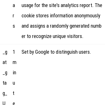
a
usage for the site's analytics report. The
r
cookie stores information anonymously
s
and assigns a randomly generated numb
er to recognize unique visitors.
_g
1
Set by Google to distinguish users.
at
m
_g
in
ta
u
g_
t
U
e