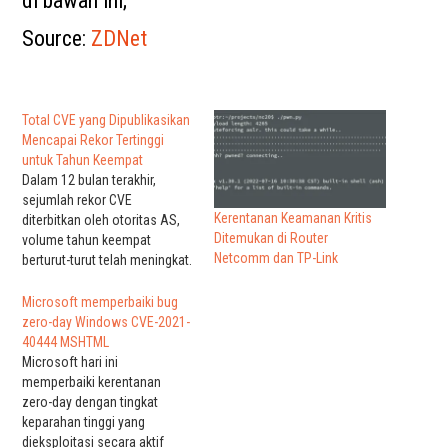
di bawah ini;
Source:
ZDNet
Total CVE yang Dipublikasikan
Mencapai Rekor Tertinggi
untuk Tahun Keempat
Dalam 12 bulan terakhir,
sejumlah rekor CVE
Kerentanan Keamanan Kritis
diterbitkan oleh otoritas AS,
Ditemukan di Router
volume tahun keempat
Netcomm dan TP-Link
berturut-turut telah meningkat.
Per 15 Desember, jumlah
kerentanan dalam kode
Microsoft memperbaiki bug
produksi yang ditemukan dan
zero-day Windows CVE-2021-
diberi nomor CVE oleh Basis
40444 MSHTML
Data Kerentanan US-CERT,
Microsoft hari ini
melampaui angka tahun 2019.
memperbaiki kerentanan
Tahun lalu ada 17.306 CVE
zero-day dengan tingkat
yang diterbitkan, termasuk
keparahan tinggi yang
4337 risiko…
dieksploitasi secara aktif