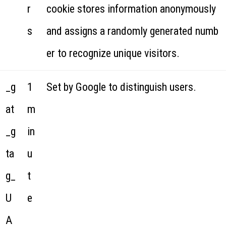
r
cookie stores information anonymously
s
and assigns a randomly generated numb
er to recognize unique visitors.
_g
1
Set by Google to distinguish users.
at
m
_g
in
ta
u
g_
t
U
e
A