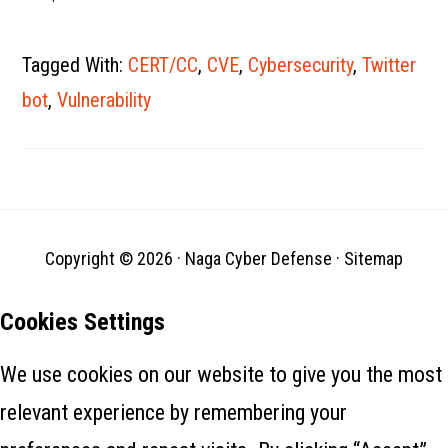
dalam serangan yang
ditargetkan terhadap
Microsoft Office dan Office
Tagged With:
CERT/CC
,
CVE
,
Cybersecurity
,
Twitter
365 di komputer Windows 10.
Kelemahan keamanan
bot
,
Vulnerability
eksekusi kode jarak jauh
(RCE), dilacak sebagai CVE-
2021-40444, ditemukan di
mesin rendering browser
Internet Explorer MSHTML
yang digunakan oleh
dokumen…
Copyright © 2026 ·
Naga Cyber Defense
·
Sitemap
Cookies Settings
We use cookies on our website to give you the most
relevant experience by remembering your