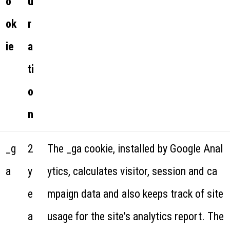
o
u
ok
r
ie
a
ti
o
n
_g
2
The _ga cookie, installed by Google Anal
a
y
ytics, calculates visitor, session and ca
e
mpaign data and also keeps track of site
a
usage for the site's analytics report. The