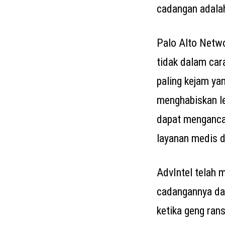
cadangan adala
Palo Alto Netwo
tidak dalam car
paling kejam yan
menghabiskan l
dapat menganca
layanan medis d
AdvIntel telah
cadangannya dar
ketika geng ran