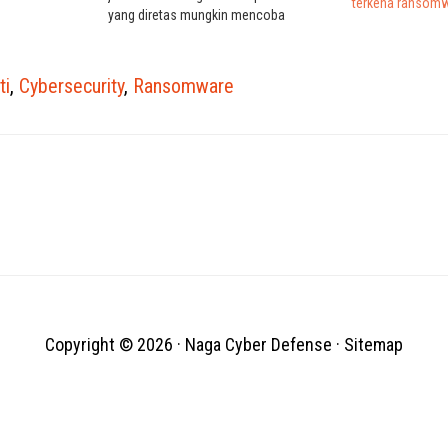
terkena ransomw
yang diretas mungkin mencoba
memulihkan dari cadangan dan
menghindari membayar tuntutan
tebusan. Kelompok ransomware yang
ti
,
Cybersecurity
,
Ransomware
telah terlihat memanggil korban di
masa lalu termasuk Sekhmet (sekarang
sudah tidak berfungsi), Maze (sekarang
tidak…
Copyright © 2026 ·
Naga Cyber Defense
·
Sitemap