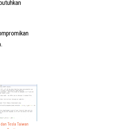
mbutuhkan
kompromikan
.
 dan Tesla Taiwan