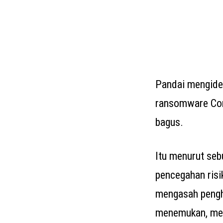
Pandai mengide
ransomware Con
bagus.
Itu menurut seb
pencegahan risi
mengasah pengh
menemukan, men