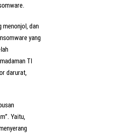
nsomware.
g menonjol, dan
 ransomware yang
elah
pemadaman TI
r darurat,
pusan
m”. Yaitu,
 menyerang