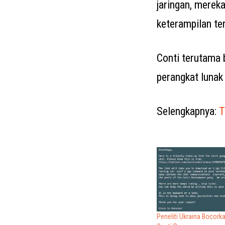
jaringan, merek
keterampilan t
Conti terutama
perangkat luna
Selengkapnya:
T
Peneliti Ukraina Bocork