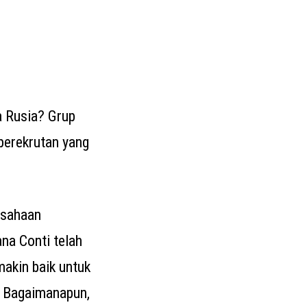
a Rusia? Grup
perekrutan yang
usahaan
na Conti telah
akin baik untuk
 Bagaimanapun,