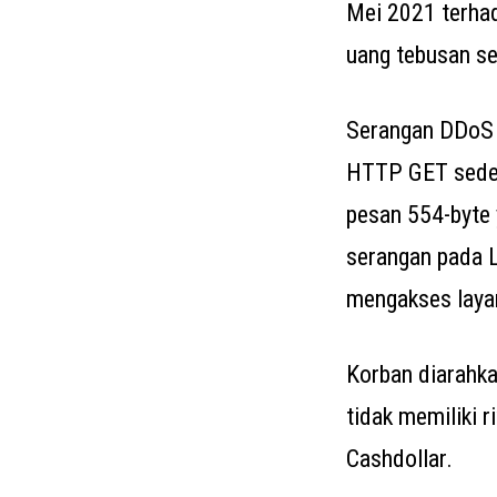
Mei 2021 terha
uang tebusan se
Serangan DDoS b
HTTP GET sederh
pesan 554-byte 
serangan pada L
mengakses laya
Korban diarahka
tidak memiliki r
Cashdollar.