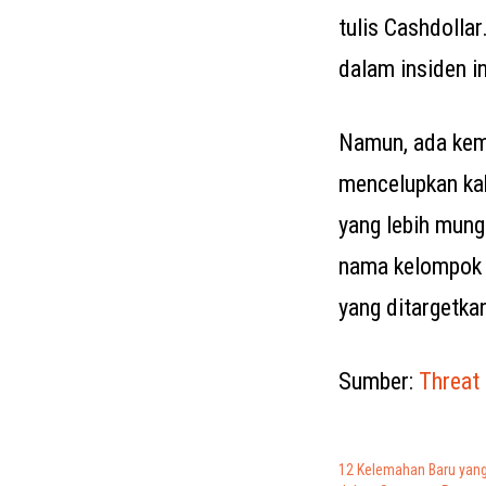
tulis Cashdolla
dalam insiden ini
Namun, ada kem
mencelupkan ka
yang lebih mun
nama kelompok p
yang ditargetka
Sumber:
Threat
12 Kelemahan Baru yan