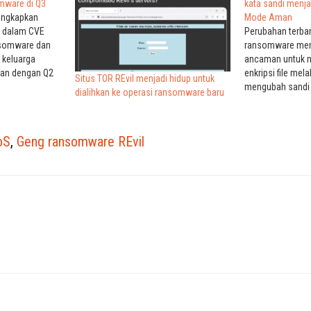
mware di Q3
kata sandi menja
ungkapkan
Mode Aman
% dalam CVE
Perubahan terbar
nsomware dan
ransomware mem
 keluarga
ancaman untuk 
an dengan Q2
enkripsi file mel
Situs TOR REvil menjadi hidup untuk
n baru
mengubah sandi 
dialihkan ke operasi ransomware baru
gan
Maret, sampel b
 sehingga
ditemukan oleh 
rkait dengan
R3MRUM yang m
oS
,
Geng ransomware REvil
. Itu
metode enkripsi
ri Q2, menurut
dengan menguba
pengguna yang 
mengkonfigurasi
masuk…