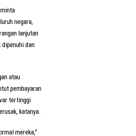
eminta
luruh negara,
angan lanjutan
k dipenuhi dan
gan atau
untut pembayaran
ar tertinggi
erusak, katanya.
ormal mereka,”