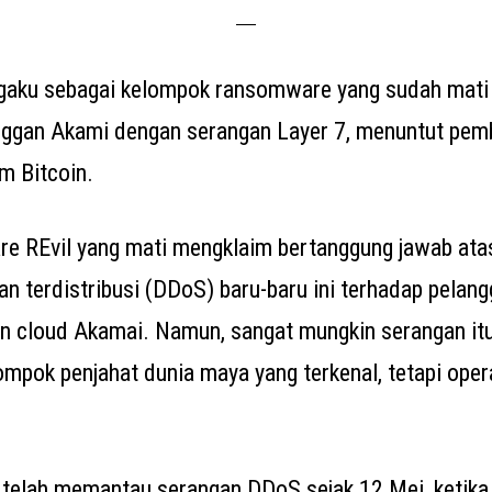
gaku sebagai kelompok ransomware yang sudah mati
anggan Akami dengan serangan Layer 7, menuntut pem
m Bitcoin.
e REvil yang mati mengklaim bertanggung jawab at
an terdistribusi (DDoS) baru-baru ini terhadap pelan
an cloud Akamai. Namun, sangat mungkin serangan it
ompok penjahat dunia maya yang terkenal, tetapi opera
 telah memantau serangan DDoS sejak 12 Mei, ketika