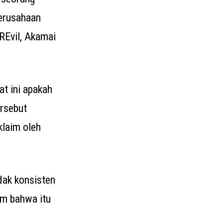
erusahaan
REvil, Akamai
at ini apakah
rsebut
klaim oleh
dak konsisten
im bahwa itu