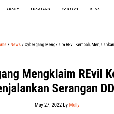
ABOUT
PROGRAMS
CONTACT
BLOG
ome
/
News
/
Cybergang Mengklaim REvil Kembali, Menjalanka
ang Mengklaim REvil K
njalankan Serangan D
May 27, 2022
by
Mally