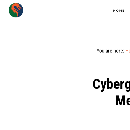
Skip
HOME
to
main
content
You are here:
H
Cyberg
Me