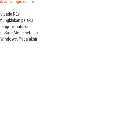
di auto-login dalam
u pada REvil
ungkinkan pelaku
mengotomatiskan
alui Safe Mode setelah
Windows. Pada akhir
aru REvil ransomware
peneliti keamanan
enyempurnakan
 Safe Mode baru
h kata sandi
masuk dan
 Windows untuk