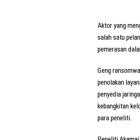
Aktor yang men
salah satu pel
pemerasan dala
Geng ransomwar
penolakan layan
penyedia jaring
kebangkitan kel
para peneliti.
Peneliti Akamai