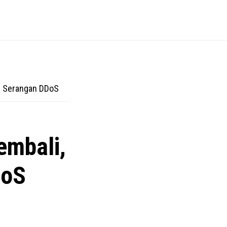
n Serangan DDoS
embali,
DoS