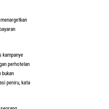
 menargetkan
bayaran
as kampanye
ggan perhotelan
u bukan
si peniru, kata
 seorang