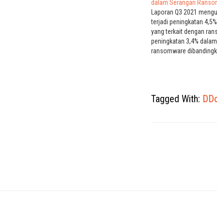
dalam Serangan Ranso
Laporan Q3 2021 meng
terjadi peningkatan 4,5
yang terkait dengan ra
peningkatan 3,4% dalam
ransomware dibandingk
2021. Selusin kerentana
digunakan dalam seran
ransomware kuartal ini,
jumlah total bug yang te
Tagged With:
DD
ransomware menjadi 278
meningkat 4,5 persen da
para…