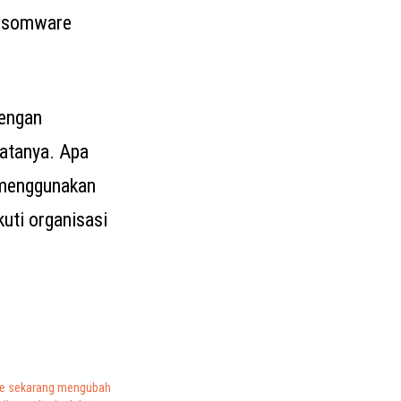
ransomware
dengan
atanya. Apa
 menggunakan
uti organisasi
re sekarang mengubah