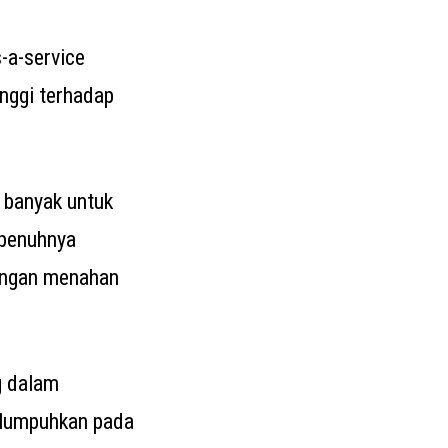
-a-service
inggi terhadap
 banyak untuk
epenuhnya
engan menahan
g dalam
lumpuhkan pada