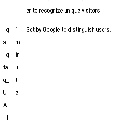
er to recognize unique visitors.
_g
1
Set by Google to distinguish users.
at
m
_g
in
ta
u
g_
t
U
e
A
_1