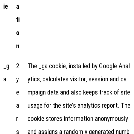
ie
a
ti
o
n
_g
2
The _ga cookie, installed by Google Anal
a
y
ytics, calculates visitor, session and ca
e
mpaign data and also keeps track of site
a
usage for the site's analytics report. The
r
cookie stores information anonymously
s
and assigns a randomly generated numb