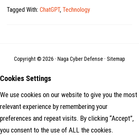
Merupakan tantangan yang
sangat serius bagi infosec
Tagged With:
ChatGPT
,
Technology
karena infeksi ransomware
dan pelanggaran keamanan
data menjadi lebih sering dan
permukaan serangan
organisasi menjadi lebih
besar. Startup keamanan
cloud berusia…
Copyright © 2026 ·
Naga Cyber Defense
·
Sitemap
Cookies Settings
We use cookies on our website to give you the most
relevant experience by remembering your
preferences and repeat visits. By clicking “Accept”,
you consent to the use of ALL the cookies.