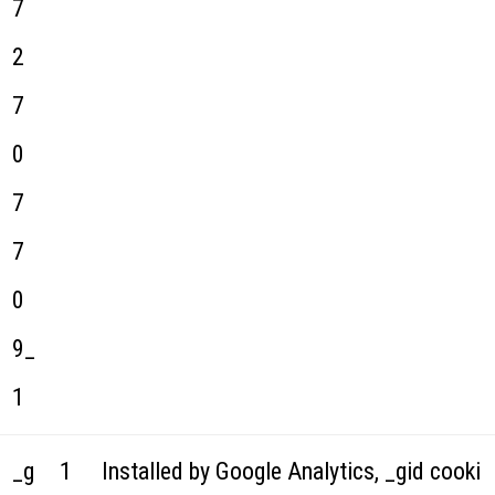
7
2
7
0
7
7
0
9_
1
_g
1
Installed by Google Analytics, _gid cooki