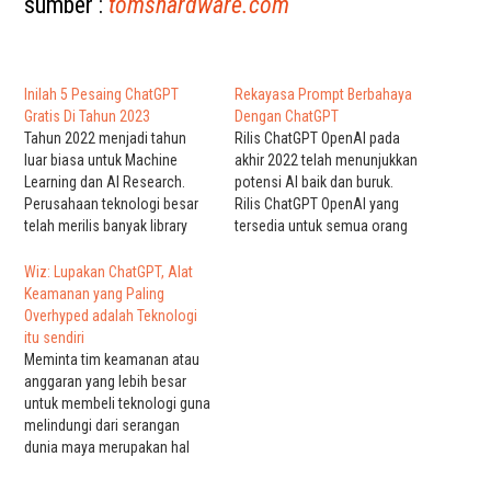
sumber :
tomshardware.com
Inilah 5 Pesaing ChatGPT
Rekayasa Prompt Berbahaya
Gratis Di Tahun 2023
Dengan ChatGPT
Tahun 2022 menjadi tahun
Rilis ChatGPT OpenAI pada
luar biasa untuk Machine
akhir 2022 telah menunjukkan
Learning dan AI Research.
potensi AI baik dan buruk.
Perusahaan teknologi besar
Rilis ChatGPT OpenAI yang
telah merilis banyak library
tersedia untuk semua orang
yang bermanfaat bagi
pada akhir tahun 2022 telah
pengembang. Penulis telah
menunjukkan potensi baik dan
Wiz: Lupakan ChatGPT, Alat
melihat beberapa makalah
buruk dari AI. ChatGPT adalah
Keamanan yang Paling
penelitian yang bagus, baik
generator bahasa alami
Overhyped adalah Teknologi
dari perusahaan teknologi
berbasis AI berskala besar.
itu sendiri
besar maupun grup kecil.
Diluncurkan oleh OpenAI pada
Meminta tim keamanan atau
Terfavorit adalah penelitian AI
November 2022 dan
anggaran yang lebih besar
perakitan sendiri,
dibangun…
untuk membeli teknologi guna
menunjukkan potensi untuk
melindungi dari serangan
mengeksplorasi mode…
dunia maya merupakan hal
sulit dalam ekonomi.