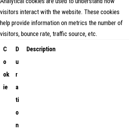
Analytical cookies are used to understand how
visitors interact with the website. These cookies
help provide information on metrics the number of
visitors, bounce rate, traffic source, etc.
C
D
Description
o
u
ok
r
ie
a
ti
o
n