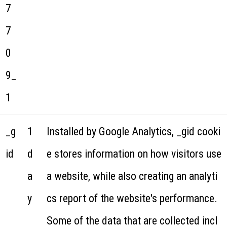
7
7
0
9_
1
_g
1
Installed by Google Analytics, _gid cooki
id
d
e stores information on how visitors use
a
a website, while also creating an analyti
y
cs report of the website's performance.
Some of the data that are collected incl