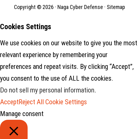
berdasarkan gambar yang
Copyright © 2026 ·
Naga Cyber Defense
·
Sitemap
dibuat dari konten file aplikasi.
Setahun kemudian, teknik
yang sama digunakan…
Cookies Settings
We use cookies on our website to give you the most
relevant experience by remembering your
preferences and repeat visits. By clicking “Accept”,
you consent to the use of ALL the cookies.
Do not sell my personal information
.
Accept
Reject All
Cookie Settings
Manage consent