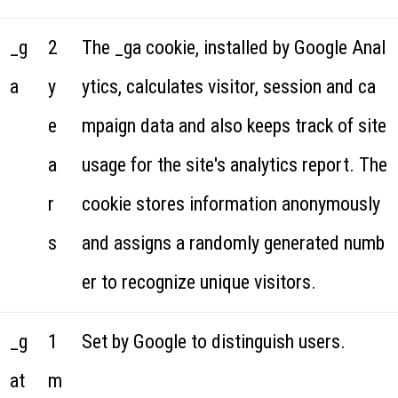
_g
2
The _ga cookie, installed by Google Anal
a
y
ytics, calculates visitor, session and ca
e
mpaign data and also keeps track of site
a
usage for the site's analytics report. The
r
cookie stores information anonymously
s
and assigns a randomly generated numb
er to recognize unique visitors.
_g
1
Set by Google to distinguish users.
at
m