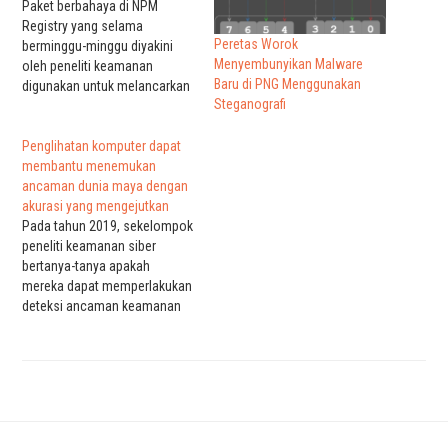
Paket berbahaya di NPM
Registry yang selama
Peretas Worok
berminggu-minggu diyakini
Menyembunyikan Malware
oleh peneliti keamanan
Baru di PNG Menggunakan
digunakan untuk melancarkan
Steganografi
serangan rantai pasokan
terhadap perusahaan industri
terkemuka di Jerman ternyata
Penglihatan komputer dapat
menjadi bagian dari uji
membantu menemukan
penetrasi yang dijalankan oleh
ancaman dunia maya dengan
perusahaan keamanan siber.
akurasi yang mengejutkan
Baru-baru ini, pembuat
Pada tahun 2019, sekelompok
perangkat lunak JFrog dan
peneliti keamanan siber
perusahaan keamanan siber
bertanya-tanya apakah
ReversingLabs minggu ini
mereka dapat memperlakukan
merilis…
deteksi ancaman keamanan
sebagai masalah klasifikasi
gambar. Intuisi mereka
terbukti ditempatkan dengan
baik, dan mereka mampu
membuat model
pembelajaran mesin yang
dapat mendeteksi malware