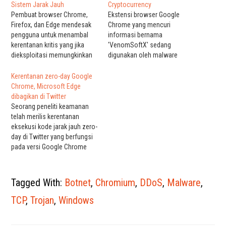
Sistem Jarak Jauh
Cryptocurrency
Pembuat browser Chrome,
Ekstensi browser Google
Firefox, dan Edge mendesak
Chrome yang mencuri
pengguna untuk menambal
informasi bernama
kerentanan kritis yang jika
'VenomSoftX' sedang
dieksploitasi memungkinkan
digunakan oleh malware
peretas untuk membajak
Windows untuk mencuri
sistem yang menjalankan
cryptocurrency dan konten
Kerentanan zero-day Google
perangkat lunak tersebut.
clipboard saat pengguna
Chrome, Microsoft Edge
Kerentanan Mozilla Firefox
menjelajahi web. Ekstensi
dibagikan di Twitter
(CVE-2020-16044) terpisah
Chrome ini dipasang oleh
Seorang peneliti keamanan
dari bug yang dilaporkan di
malware ViperSoftX
telah merilis kerentanan
mesin browser Google
Windows, yang bertindak
eksekusi kode jarak jauh zero-
Chromium, yang digunakan di
sebagai RAT berbasis
day di Twitter yang berfungsi
browser Google Chrome dan
JavaScript (trojan akses jarak
pada versi Google Chrome
browser Edge versi terbaru…
jauh) dan pembajak
dan Microsoft Edge saat ini.
cryptocurrency. Aktivitas
Kerentanan zero-day adalah
Terbaru Saluran distribusi
bug keamanan yang telah
Tagged With:
Botnet
,
Chromium
,
DDoS
,
Malware
,
utama…
diungkapkan secara publik
tetapi belum ditambal dalam
TCP
,
Trojan
,
Windows
versi rilis perangkat lunak
yang terpengaruh. Peneliti