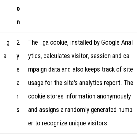
o
n
_g
2
The _ga cookie, installed by Google Anal
a
y
ytics, calculates visitor, session and ca
e
mpaign data and also keeps track of site
a
usage for the site's analytics report. The
r
cookie stores information anonymously
s
and assigns a randomly generated numb
er to recognize unique visitors.