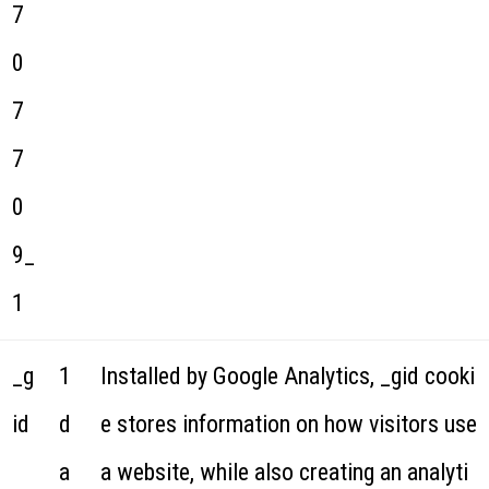
7
0
7
7
0
9_
1
_g
1
Installed by Google Analytics, _gid cooki
id
d
e stores information on how visitors use
a
a website, while also creating an analyti