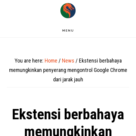
Skip
to
main
MENU
content
You are here:
Home
/
News
/
Ekstensi berbahaya
memungkinkan penyerang mengontrol Google Chrome
dari jarak jauh
Ekstensi berbahaya
memungkinkan