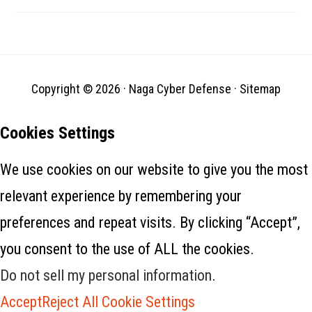
CVE-2022-1388 dan memiliki
peringkat keparahan CVSS v3
9,8, dikategorikan kritis.
Eksploitasinya berpotensi
mengarah pada
pengambilalihan sistem
secara…
Copyright © 2026 ·
Naga Cyber Defense
·
Sitemap
Cookies Settings
We use cookies on our website to give you the most
relevant experience by remembering your
preferences and repeat visits. By clicking “Accept”,
you consent to the use of ALL the cookies.
Do not sell my personal information
.
Accept
Reject All
Cookie Settings