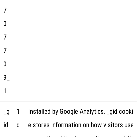
7
0
7
7
0
9_
1
_g
1
Installed by Google Analytics, _gid cooki
id
d
e stores information on how visitors use