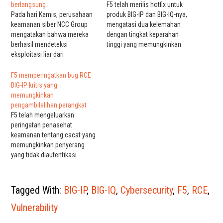
berlangsung
F5 telah merilis hotfix untuk
Pada hari Kamis, perusahaan
produk BIG-IP dan BIG-IQ-nya,
keamanan siber NCC Group
mengatasi dua kelemahan
mengatakan bahwa mereka
dengan tingkat keparahan
berhasil mendeteksi
tinggi yang memungkinkan
eksploitasi liar dari
penyerang melakukan
kerentanan kritis yang baru-
eksekusi kode jarak jauh
baru ini ditambal di perangkat
(RCE) yang tidak diautentikasi
F5 memperingatkan bug RCE
jaringan F5 BIG-IP dan BIG-IQ.
pada titik akhir yang rentan.
BIG-IP kritis yang
Upaya eksploitasi telah
Cacat pertama dilacak
memungkinkan
dimulai awal minggu ini dan
sebagai CVE-2022-41622
pengambilalihan perangkat
telah meningkat selama 24
(CVSS v3 – 8.8) dan
F5 telah mengeluarkan
jam terakhir, dengan aktivitas
merupakan RCE yang tidak
peringatan penasehat
pemindaian massal terdeteksi
diautentikasi melalui
keamanan tentang cacat yang
oleh NCC…
pemalsuan…
memungkinkan penyerang
yang tidak diautentikasi
dengan akses jaringan untuk
mengeksekusi perintah
sistem sewenang-wenang,
Tagged With:
BIG-IP
,
BIG-IQ
,
Cybersecurity
,
F5
,
RCE
,
melakukan tindakan file, dan
menonaktifkan layanan di BIG-
Vulnerability
IP. Kerentanan dilacak sebagai