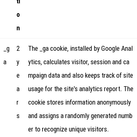
ti
o
n
_g
2
The _ga cookie, installed by Google Anal
a
y
ytics, calculates visitor, session and ca
e
mpaign data and also keeps track of site
a
usage for the site's analytics report. The
r
cookie stores information anonymously
s
and assigns a randomly generated numb
er to recognize unique visitors.