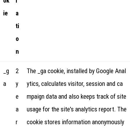
ok
r
ie
a
ti
o
n
_g
2
The _ga cookie, installed by Google Anal
a
y
ytics, calculates visitor, session and ca
e
mpaign data and also keeps track of site
a
usage for the site's analytics report. The
r
cookie stores information anonymously