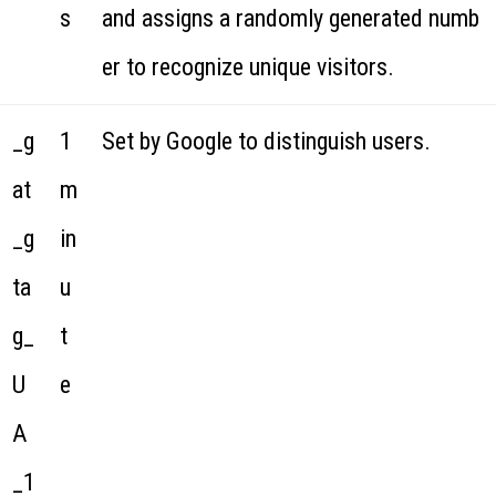
s
and assigns a randomly generated numb
er to recognize unique visitors.
_g
1
Set by Google to distinguish users.
at
m
_g
in
ta
u
g_
t
U
e
A
_1