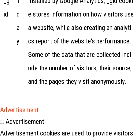
_g
1
Installed by Google Analytics, _gid cooki
id
d
e stores information on how visitors use
a
a website, while also creating an analyti
y
cs report of the website's performance.
Some of the data that are collected incl
ude the number of visitors, their source,
and the pages they visit anonymously.
Advertisement
Advertisement
Advertisement cookies are used to provide visitors