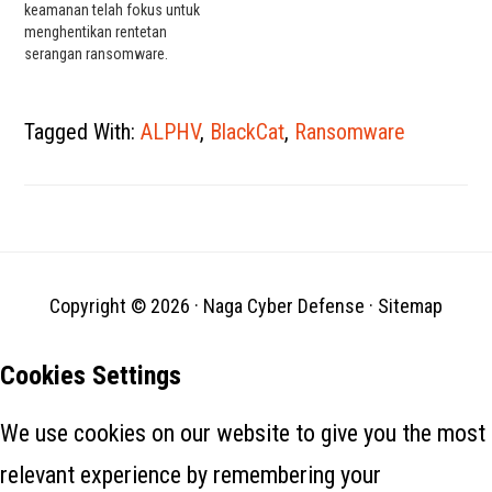
keamanan telah fokus untuk
menghentikan rentetan
serangan ransomware.
Namun meskipun demikian,
langkah-langkah terbaru dari
geng LockBit 2.0 dan BlackCat,
Tagged With:
ALPHV
,
BlackCat
,
Ransomware
ditambah pukulan akhir pekan
ini di perusahaan logistik
darat bandara Swissport,
menunjukkan momok masih
jauh dari selesai. Kelompok
ransomware telah
meningkatkan lebih sedikit
serangan dengan…
Copyright © 2026 ·
Naga Cyber Defense
·
Sitemap
Cookies Settings
We use cookies on our website to give you the most
relevant experience by remembering your