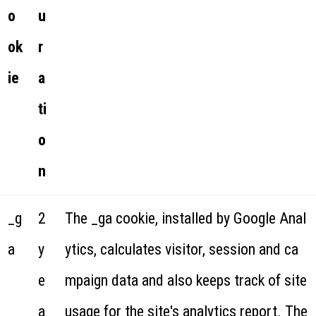
o
u
ok
r
ie
a
ti
o
n
_g
2
The _ga cookie, installed by Google Anal
a
y
ytics, calculates visitor, session and ca
e
mpaign data and also keeps track of site
a
usage for the site's analytics report. The