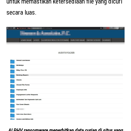
untuk memastikan ketersediaan file yang dicuri
secara luas.
ALPHV ransomware menerbitkan data curian di situs yang