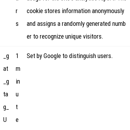
r
cookie stores information anonymously
s
and assigns a randomly generated numb
er to recognize unique visitors.
_g
1
Set by Google to distinguish users.
at
m
_g
in
ta
u
g_
t
U
e