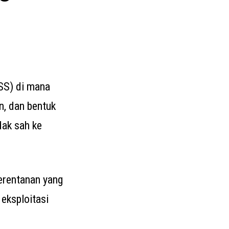
XSS) di mana
n, dan bentuk
dak sah ke
erentanan yang
eksploitasi