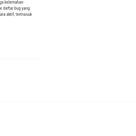
ga kelemahan
e daftar bug yang
ara aktif, termasuk
 istimewa lokal di
pooler. Kerentanan
 tinggi ini (dilacak
22-22718) berdampak
i Windows sesuai
rosoft dan telah
…