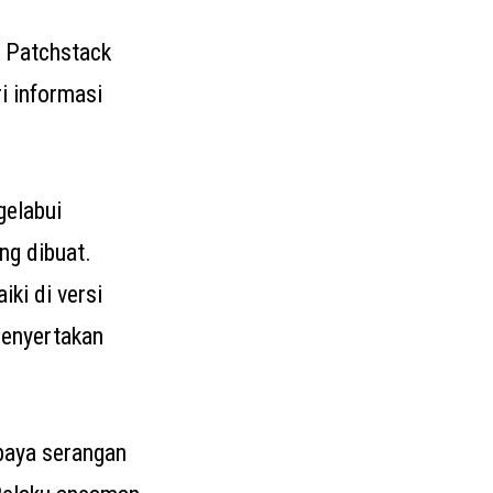
i Patchstack
i informasi
gelabui
ng dibuat.
iki di versi
menyertakan
paya serangan