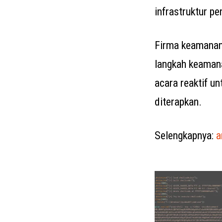
infrastruktur pe
Firma keamanan
langkah keamana
acara reaktif u
diterapkan.
Selengkapnya:
a