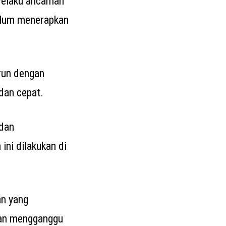
 Pelaku ancaman
elum menerapkan
run dengan
dan cepat.
 dan
ini dilakukan di
an yang
dan mengganggu