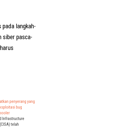
 pada langkah-
 siber pasca-
 harus
atkan penyerang yang
sploitasi bug
pooler
d Infrastructure
(CISA) telah