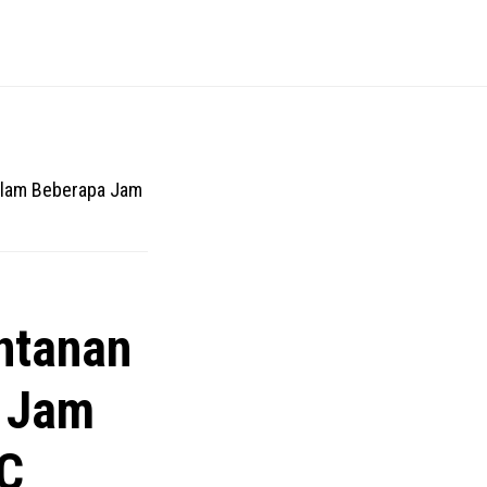
alam Beberapa Jam
ntanan
 Jam
oC