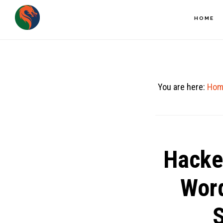
Skip
HOME
to
main
content
You are here:
Hom
Hacke
Wor
S