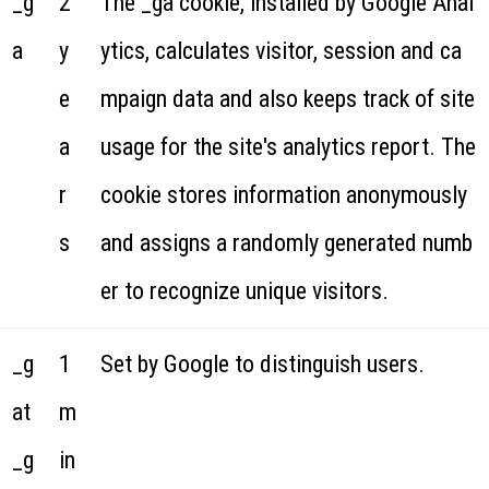
_g
2
The _ga cookie, installed by Google Anal
a
y
ytics, calculates visitor, session and ca
e
mpaign data and also keeps track of site
a
usage for the site's analytics report. The
r
cookie stores information anonymously
s
and assigns a randomly generated numb
er to recognize unique visitors.
_g
1
Set by Google to distinguish users.
at
m
_g
in