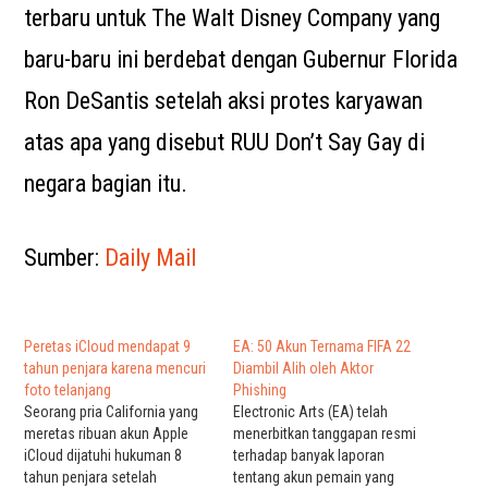
terbaru untuk The Walt Disney Company yang
baru-baru ini berdebat dengan Gubernur Florida
Ron DeSantis setelah aksi protes karyawan
atas apa yang disebut RUU Don’t Say Gay di
negara bagian itu.
Sumber:
Daily Mail
Peretas iCloud mendapat 9
EA: 50 Akun Ternama FIFA 22
tahun penjara karena mencuri
Diambil Alih oleh Aktor
foto telanjang
Phishing
Seorang pria California yang
Electronic Arts (EA) telah
meretas ribuan akun Apple
menerbitkan tanggapan resmi
iCloud dijatuhi hukuman 8
terhadap banyak laporan
tahun penjara setelah
tentang akun pemain yang