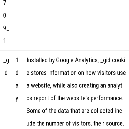
7
0
9_
1
_g
1
Installed by Google Analytics, _gid cooki
id
d
e stores information on how visitors use
a
a website, while also creating an analyti
y
cs report of the website's performance.
Some of the data that are collected incl
ude the number of visitors, their source,