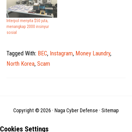
yang mudah tertipu dalam dua
dan perusahaan multinasional
tahun terakhir sendiri, menurut
di Prancis sebagai bagian dari
data FBI. Tren ini bertahan,
skema penipuan kartu kredit
dengan…
dan phishing global.
Interpol menyita $50 juta,
Investigasi dua tahun, dijuluki
menangkap 2000 insinyur
Operasi…
sosial
Tagged With:
BEC
,
Instagram
,
Money Laundry
,
North Korea
,
Scam
Copyright © 2026 ·
Naga Cyber Defense
·
Sitemap
Cookies Settings