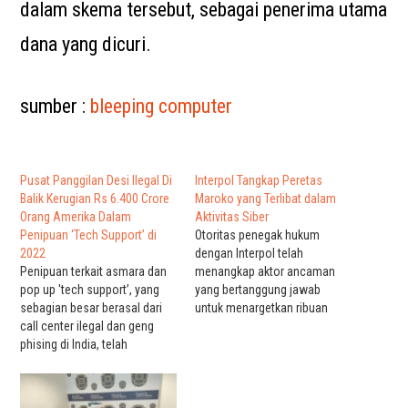
dalam skema tersebut, sebagai penerima utama
dana yang dicuri.
sumber :
bleeping computer
Pusat Panggilan Desi Ilegal Di
Interpol Tangkap Peretas
Balik Kerugian Rs 6.400 Crore
Maroko yang Terlibat dalam
Orang Amerika Dalam
Aktivitas Siber
Penipuan ‘Tech Support’ di
Otoritas penegak hukum
2022
dengan Interpol telah
Penipuan terkait asmara dan
menangkap aktor ancaman
pop up 'tech support’, yang
yang bertanggung jawab
sebagian besar berasal dari
untuk menargetkan ribuan
call center ilegal dan geng
korban tanpa disadari selama
phising di India, telah
beberapa tahun dan
menyebabkan kerugian lebih
melakukan serangan malware
dari $3 miliar (Rs 25.000
pada perusahaan
crore) bagi warga lansia AS
telekomunikasi, bank besar,