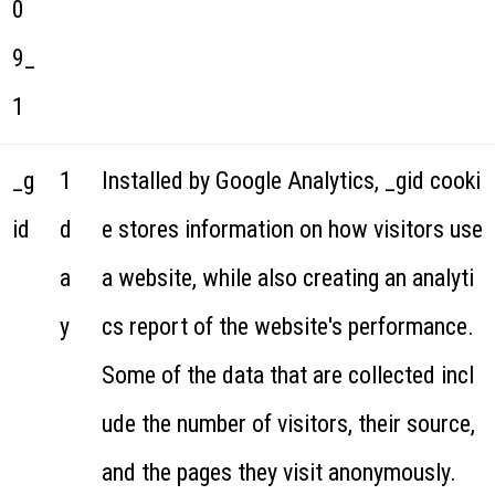
0
9_
1
_g
1
Installed by Google Analytics, _gid cooki
id
d
e stores information on how visitors use
a
a website, while also creating an analyti
y
cs report of the website's performance.
Some of the data that are collected incl
ude the number of visitors, their source,
and the pages they visit anonymously.