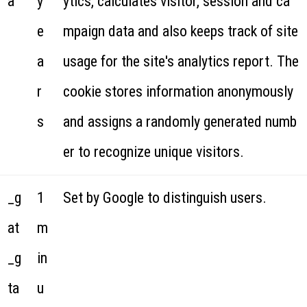
a
y
ytics, calculates visitor, session and ca
e
mpaign data and also keeps track of site
a
usage for the site's analytics report. The
r
cookie stores information anonymously
s
and assigns a randomly generated numb
er to recognize unique visitors.
_g
1
Set by Google to distinguish users.
at
m
_g
in
ta
u