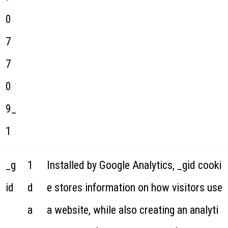
0
7
7
0
9_
1
_g
1
Installed by Google Analytics, _gid cooki
id
d
e stores information on how visitors use
a
a website, while also creating an analyti