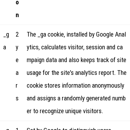
o
n
_g
2
The _ga cookie, installed by Google Anal
a
y
ytics, calculates visitor, session and ca
e
mpaign data and also keeps track of site
a
usage for the site's analytics report. The
r
cookie stores information anonymously
s
and assigns a randomly generated numb
er to recognize unique visitors.