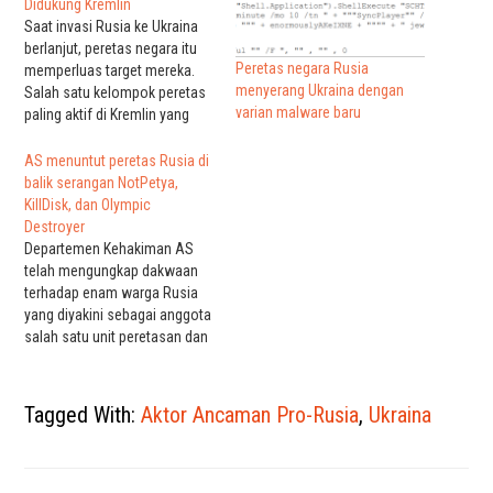
Didukung Kremlin
Saat invasi Rusia ke Ukraina
berlanjut, peretas negara itu
Peretas negara Rusia
memperluas target mereka.
menyerang Ukraina dengan
Salah satu kelompok peretas
varian malware baru
paling aktif di Kremlin yang
menargetkan Ukraina, baru-
baru ini mencoba meretas
AS menuntut peretas Rusia di
perusahaan penyulingan
balik serangan NotPetya,
minyak besar yang berlokasi
KillDisk, dan Olympic
di negara NATO. Meskipun
Destroyer
gagal, serangan pada 30
Departemen Kehakiman AS
Agustus ini menandakan
telah mengungkap dakwaan
bahwa kelompok tersebut
terhadap enam warga Rusia
berusaha memperluas
yang diyakini sebagai anggota
pengumpulan…
salah satu unit peretasan dan
perang siber Rusia - yang
dikenal sebagai Sandworm.
Sebagai bagian dari unit ini,
Tagged With:
Aktor Ancaman Pro-Rusia
,
Ukraina
para pejabat AS mengatakan
keenam nya melakukan
serangan siber yang
"merusak" atas nama dan di