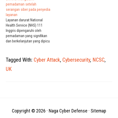
pertanian dan teknologi, NCSC
mendapatkan akses dari jarak
pemadaman setelah
telah menerbitkan panduan
jauh. Peringatan oleh Pusat
serangan siber pada penyedia
untuk membantu sektor
Keamanan Siber Nasional
layanan
pertanian menanggapi
Inggris (NCSC), Badan
Layanan darurat National
ancaman yang sama yang
Keamanan Siber dan
Health Service (NHS) 111
dihadapi banyak organisasi
Infrastruktur (CISA), Badan
Inggris dipengaruhi oleh
lain. NCSC mencatat sistem…
Keamanan Nasional (NSA)
pemadaman yang signifikan
dan Biro Investigasi Federal…
dan berkelanjutan yang dipicu
oleh serangan siber yang
menghantam sistem penyedia
layanan terkelola Inggris
Tagged With:
Cyber Attack
,
Cybersecurity
,
NCSC
,
(MSP) Advanced. Solusi
manajemen pasien klien
UK
Adastra Advanced, yang
digunakan oleh 85% dari
layanan NHS 111, telah
mengalami pemadaman
besar bersama dengan
beberapa…
Copyright © 2026 ·
Naga Cyber Defense
·
Sitemap