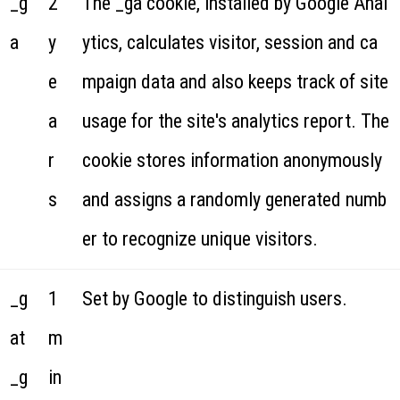
_g
2
The _ga cookie, installed by Google Anal
a
y
ytics, calculates visitor, session and ca
e
mpaign data and also keeps track of site
a
usage for the site's analytics report. The
r
cookie stores information anonymously
s
and assigns a randomly generated numb
er to recognize unique visitors.
_g
1
Set by Google to distinguish users.
at
m
_g
in