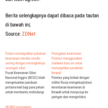
Berita selengkapnya dapat dibaca pada tautan
di bawah ini;
Source:
ZDNet
Petani mendapatkan panduan
Peringatan keamanan:
keamanan mereka sendiri
Peretas menggunakan
seiring dengan meningkatnya
malware baru ini untuk
serangan siber
menargetkan peralatan
Pusat Keamanan Siber
firewall
Nasional Inggris (NCSC) telah
Peretas yang terkait dengan
mengeluarkan panduan
militer Rusia mengeksploitasi
pertama kali bagi para petani
kerentanan keamanan di
untuk membantu melindungi
firewall untuk menyusup ke
industri mereka dari malware
jaringan dan menginfeksi
dan ransomware. Dengan
mereka dengan malware,
memperhatikan masa depan
memungkinkan mereka untuk
UK NHS mengalami