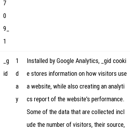
7
0
9_
1
_g
1
Installed by Google Analytics, _gid cooki
id
d
e stores information on how visitors use
a
a website, while also creating an analyti
y
cs report of the website's performance.
Some of the data that are collected incl
ude the number of visitors, their source,