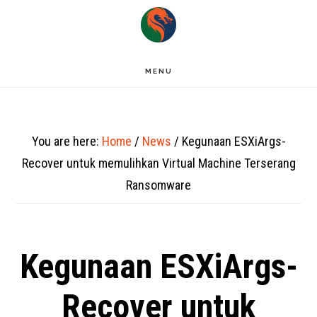
Skip
to
main
MENU
content
You are here:
Home
/
News
/
Kegunaan ESXiArgs-
Recover untuk memulihkan Virtual Machine Terserang
Ransomware
Kegunaan ESXiArgs-
Recover untuk