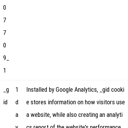
0
7
7
0
9_
1
_g
1
Installed by Google Analytics, _gid cooki
id
d
e stores information on how visitors use
a
a website, while also creating an analyti
y
cs report of the website's performance.