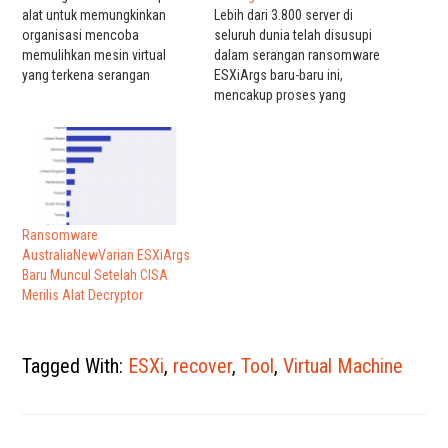
alat untuk memungkinkan
Lebih dari 3.800 server di
organisasi mencoba
seluruh dunia telah disusupi
memulihkan mesin virtual
dalam serangan ransomware
yang terkena serangan
ESXiArgs baru-baru ini,
ransomware ESXiArgs.
mencakup proses yang
Beberapa organisasi telah
ditingkatkan. Beberapa
melaporkan keberhasilan
perkembangan baru dalam
pemulihan file tanpa
kasus serangan tersebut
membayar uang tebusan.
termasuk terkait dengan
Mengetahui hal tersebut, CISA
metode enkripsi yang
menyusun alat berdasarkan
digunakan oleh malware,
sumber daya yang tersedia
korban, dan kerentanan yang
Ransomware
untuk umum, termasuk
dieksploitasi oleh para hacker.
AustraliaNewVarian ESXiArgs
tutorial oleh Enes Sonmez
Setelah CISA mengumumkan
Baru Muncul Setelah CISA
dan Ahmet Aykac. ESXiArgs-
ketersediaan alat open
Merilis Alat Decryptor
Recover bekerja dengan…
source…
Tagged With:
ESXi
,
recover
,
Tool
,
Virtual Machine