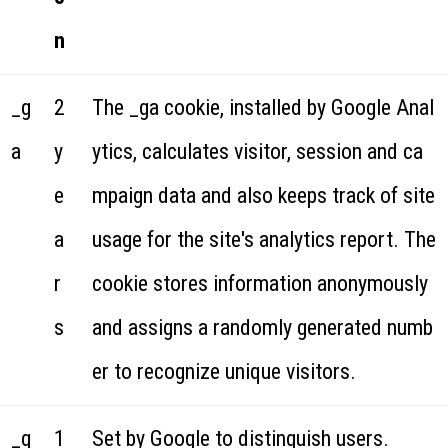
n
_g
2
The _ga cookie, installed by Google Anal
a
y
ytics, calculates visitor, session and ca
e
mpaign data and also keeps track of site
a
usage for the site's analytics report. The
r
cookie stores information anonymously
s
and assigns a randomly generated numb
er to recognize unique visitors.
_g
1
Set by Google to distinguish users.