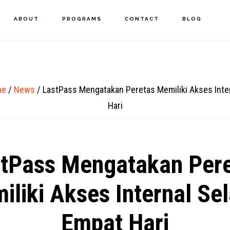
ABOUT
PROGRAMS
CONTACT
BLOG
me
/
News
/
LastPass Mengatakan Peretas Memiliki Akses Inte
Hari
tPass Mengatakan Per
iliki Akses Internal Se
Empat Hari