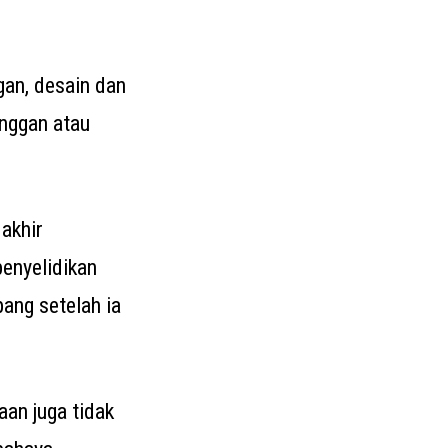
an, desain dan
nggan atau
akhir
enyelidikan
ng setelah ia
an juga tidak