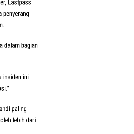
er, Lastpass
a penyerang
n.
sa dalam bagian
 insiden ini
si.”
ndi paling
leh lebih dari