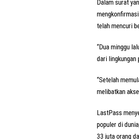
Dalam surat yan
mengkonfirmasi
telah mencuri b
“Dua minggu lal
dari lingkungan
“Setelah memulai
melibatkan akse
LastPass menyed
populer di duni
33 juta orang d