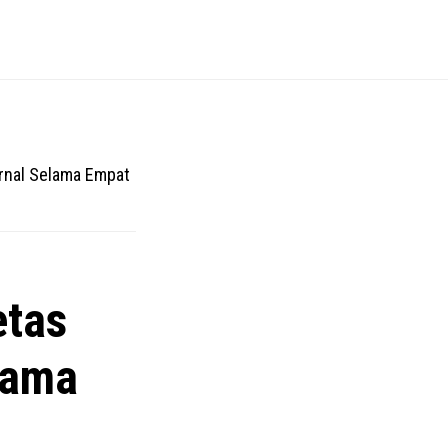
rnal Selama Empat
etas
lama