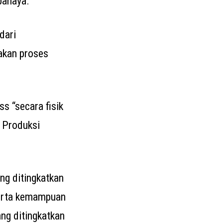
bahaya.
dari
akan proses
s “secara fisik
n Produksi
ng ditingkatkan
serta kemampuan
ng ditingkatkan