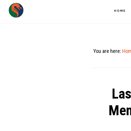
Skip
HOME
to
main
content
You are here:
Ho
Las
Mem