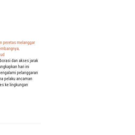
n peretas melanggar
gembangnya,
oud
borasi dan akses jarak
ngkapkan hari ini
engalami pelanggaran
na pelaku ancaman
s ke lingkungan
an layanan
ud pihak ketiga
ebelumnya LogMeIn)
email kepada
Rabu sore,
 bahwa mereka telah
i serangan siber…