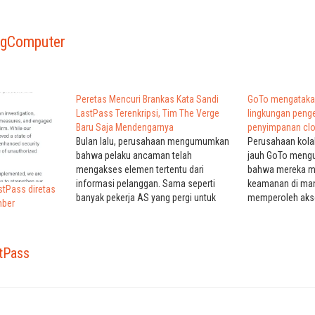
ngComputer
Peretas Mencuri Brankas Kata Sandi
GoTo mengataka
LastPass Terenkripsi, Tim The Verge
lingkungan pen
Baru Saja Mendengarnya
penyimpanan cl
Bulan lalu, perusahaan mengumumkan
Perusahaan kola
bahwa pelaku ancaman telah
jauh GoTo mengu
mengakses elemen tertentu dari
bahwa mereka m
informasi pelanggan. Sama seperti
keamanan di ma
tPass diretas
banyak pekerja AS yang pergi untuk
memperoleh akse
mber
liburan, perusahaan mengungkapkan itu
pengembangan d
berarti kata sandi terenkripsi mereka.
penyimpanan clo
LastPass adalah salah satu aplikasi
mereka. GoTo (s
tPass
penyimpan dan pengaturan kata sandi
mulai mengirim 
yang populer. Baru-baru in LastPass
pelanggan pada 
mengumumkan pelanggaran data,
memperingatkan
yaitu…
mulai menyelidik