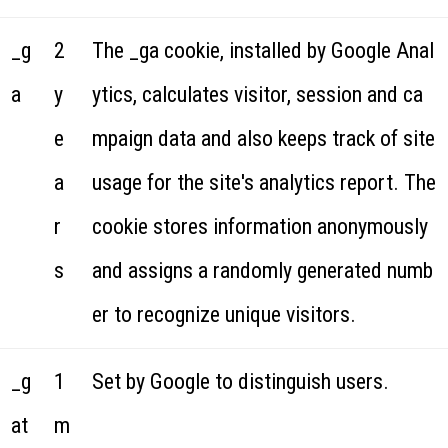
_g
2
The _ga cookie, installed by Google Anal
a
y
ytics, calculates visitor, session and ca
e
mpaign data and also keeps track of site
a
usage for the site's analytics report. The
r
cookie stores information anonymously
s
and assigns a randomly generated numb
er to recognize unique visitors.
_g
1
Set by Google to distinguish users.
at
m