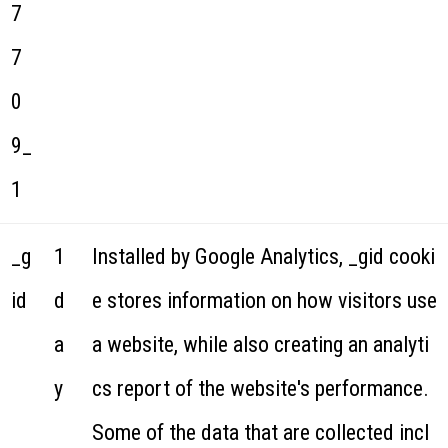
7
7
0
9_
1
_g
1
Installed by Google Analytics, _gid cooki
id
d
e stores information on how visitors use
a
a website, while also creating an analyti
y
cs report of the website's performance.
Some of the data that are collected incl