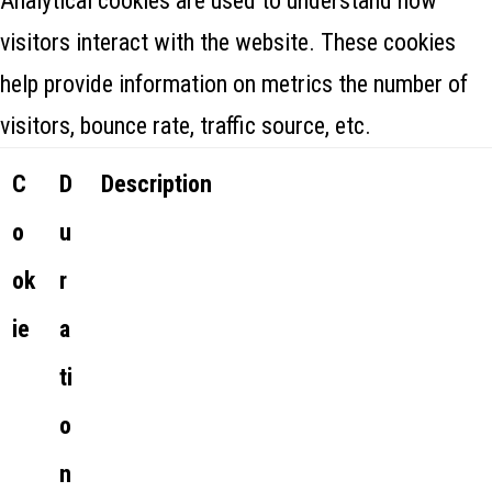
Analytical cookies are used to understand how
visitors interact with the website. These cookies
help provide information on metrics the number of
visitors, bounce rate, traffic source, etc.
C
D
Description
o
u
ok
r
ie
a
ti
o
n