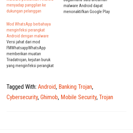
menyadap panggilan ke
malware Android dapat
dukungan pelanggan
menonaktifkan Google Play
Protect bawaan yang
mengamankan pengguna
Mod WhatsApp berbahaya
Android dari aplikasi
menginfeksi perangkat
berbahaya. Malware ini adalah
Android dengan malware
Trojan yang dinamai Trojan-
Versi jahat dari mod
Dropper.AndroidOS.Shopper.a,
FMWhatsappWhatsApp
atau singkatnya Shopper.a.
memberikan muatan
Bagian terbesar dari perangkat
Triadatrojan, kejutan buruk
yang terinfeksi telah terlihat di
yang menginfeksi perangkat
Rusia, diikuti oleh Brasil dan
mereka dengan malware
India. …
tambahan, termasuk trojan
xHelper yang sangat sulit
Tagged With:
Android
,
Banking Trojan
,
dihapus. FMWhatsApp berjanji
untuk meningkatkan
Cybersecurity
,
Ghimob
,
Mobile Security
,
Trojan
pengalaman pengguna
WhatsApp dengan fitur
tambahan seperti privasi yang
lebih baik, tema obrolan
khusus, akses ke paket emoji
jejaring sosial lain, dan…