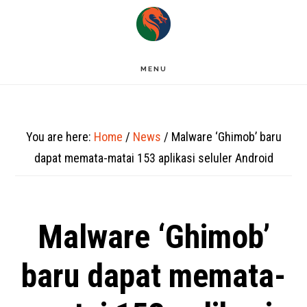
Skip
to
main
MENU
content
You are here:
Home
/
News
/
Malware ‘Ghimob’ baru
dapat memata-matai 153 aplikasi seluler Android
Malware ‘Ghimob’
baru dapat memata-