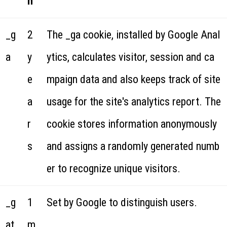
n
_g
2
The _ga cookie, installed by Google Anal
a
y
ytics, calculates visitor, session and ca
e
mpaign data and also keeps track of site
a
usage for the site's analytics report. The
r
cookie stores information anonymously
s
and assigns a randomly generated numb
er to recognize unique visitors.
_g
1
Set by Google to distinguish users.
at
m