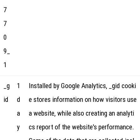
7
7
0
9_
1
_g
1
Installed by Google Analytics, _gid cooki
id
d
e stores information on how visitors use
a
a website, while also creating an analyti
y
cs report of the website's performance.