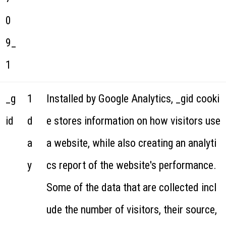
0
9_
1
_g
1
Installed by Google Analytics, _gid cooki
id
d
e stores information on how visitors use
a
a website, while also creating an analyti
y
cs report of the website's performance.
Some of the data that are collected incl
ude the number of visitors, their source,