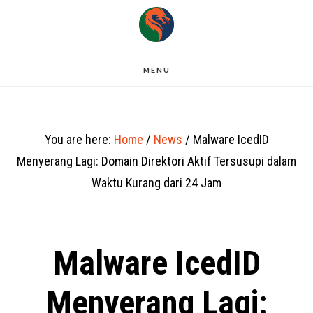
Skip
to
main
MENU
content
You are here:
Home
/
News
/
Malware IcedID
Menyerang Lagi: Domain Direktori Aktif Tersusupi dalam
Waktu Kurang dari 24 Jam
Malware IcedID
Menyerang Lagi: