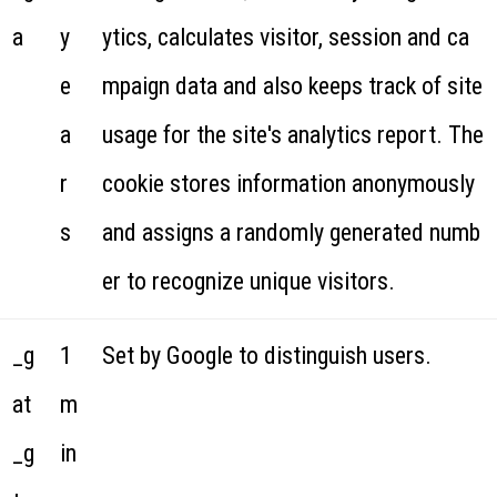
a
y
ytics, calculates visitor, session and ca
e
mpaign data and also keeps track of site
a
usage for the site's analytics report. The
r
cookie stores information anonymously
s
and assigns a randomly generated numb
er to recognize unique visitors.
_g
1
Set by Google to distinguish users.
at
m
_g
in