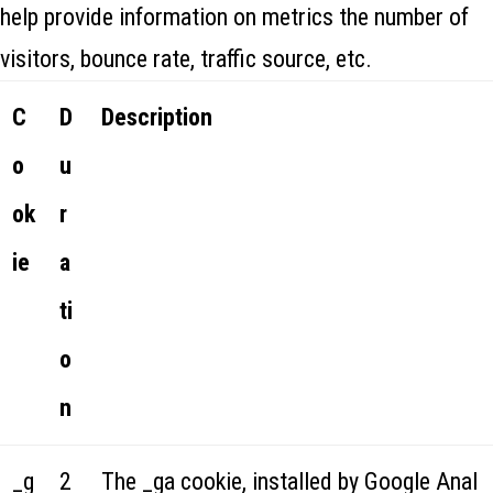
help provide information on metrics the number of
visitors, bounce rate, traffic source, etc.
C
D
Description
o
u
ok
r
ie
a
ti
o
n
_g
2
The _ga cookie, installed by Google Anal