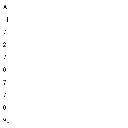
A
_1
7
2
7
0
7
7
0
9_