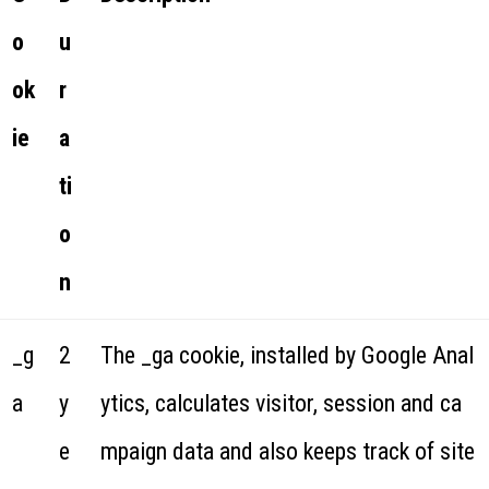
o
u
ok
r
ie
a
ti
o
n
_g
2
The _ga cookie, installed by Google Anal
a
y
ytics, calculates visitor, session and ca
e
mpaign data and also keeps track of site