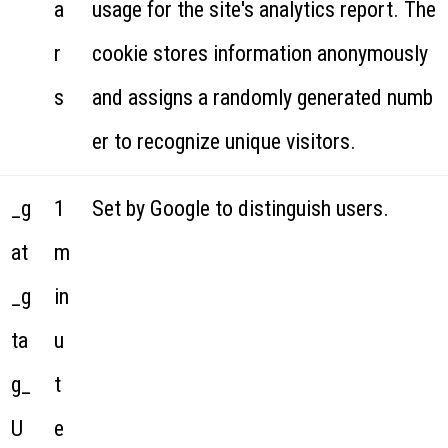
a
usage for the site's analytics report. The
r
cookie stores information anonymously
s
and assigns a randomly generated numb
er to recognize unique visitors.
_g
1
Set by Google to distinguish users.
at
m
_g
in
ta
u
g_
t
U
e