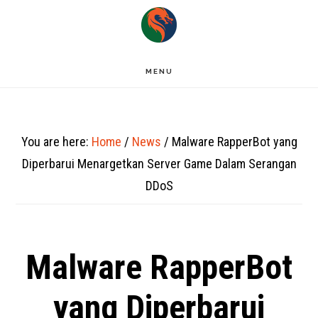
Skip
to
main
MENU
content
You are here:
Home
/
News
/
Malware RapperBot yang
Diperbarui Menargetkan Server Game Dalam Serangan
DDoS
Malware RapperBot
yang Diperbarui