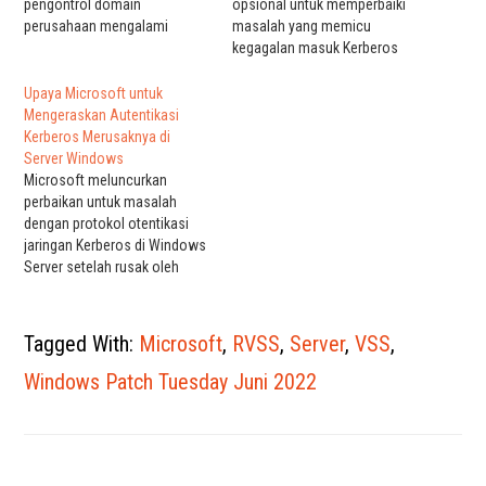
pengontrol domain
opsional untuk memperbaiki
perusahaan mengalami
masalah yang memicu
kegagalan masuk Kerberos
kegagalan masuk Kerberos
dan masalah autentikasi
dan masalah autentikasi
lainnya setelah menginstal
lainnya pada pengontrol
Upaya Microsoft untuk
pembaruan kumulatif yang
domain Windows setelah
Mengeraskan Autentikasi
dirilis selama Patch Selasa
menginstal pembaruan
Kerberos Merusaknya di
bulan ini. Kerberos telah
kumulatif yang dirilis selama
Server Windows
menggantikan protokol NTLM
Patch Selasa November.
Microsoft meluncurkan
sebagai protokol autentikasi
Microsoft mengakui dan
perbaikan untuk masalah
default untuk perangkat yang
mulai menyelidiki pada hari
dengan protokol otentikasi
terhubung dengan domain
Senin dan mengatakan bahwa
jaringan Kerberos di Windows
pada semua versi Windows…
masalah yang diketahui dapat
Server setelah rusak oleh
memengaruhi skenario…
pembaruan November Patch
Tuesday/ Patch November
Selasa. Seperti yang kami
Tagged With:
Microsoft
,
RVSS
,
Server
,
VSS
,
laporkan minggu lalu,
pembarauan yang dirilis 8
Windows Patch Tuesday Juni 2022
november atau lebih baru
yang diinstal pada windows
server dengan tugas
pengontrol domain untuk
mengelola jaringan dan…