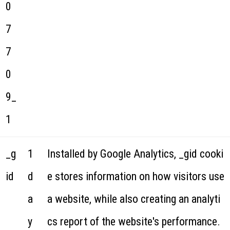
0
7
7
0
9_
1
_g
1
Installed by Google Analytics, _gid cooki
id
d
e stores information on how visitors use
a
a website, while also creating an analyti
y
cs report of the website's performance.