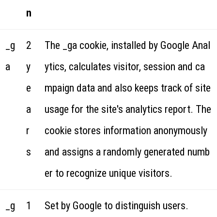
n
_g
2
The _ga cookie, installed by Google Anal
a
y
ytics, calculates visitor, session and ca
e
mpaign data and also keeps track of site
a
usage for the site's analytics report. The
r
cookie stores information anonymously
s
and assigns a randomly generated numb
er to recognize unique visitors.
_g
1
Set by Google to distinguish users.