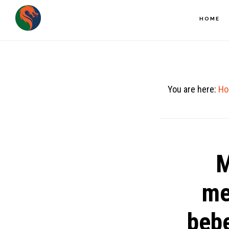
Skip
HOME
to
main
content
You are here:
Ho
M
me
beb