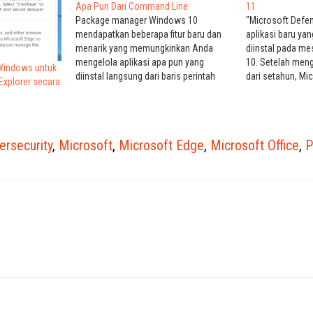
Apa Pun Dari Command Line
11
Package manager Windows 10
"Microsoft Defen
mendapatkan beberapa fitur baru dan
aplikasi baru ya
menarik yang memungkinkan Anda
diinstal pada m
mengelola aplikasi apa pun yang
10. Setelah meng
Windows untuk
diinstal langsung dari baris perintah
dari setahun, Mi
Explorer secara
(command line). Biasanya digunakan di
melompat dan mu
Linux, Package manager
aplikasi Defende
memungkinkan Anda untuk
pekan, Microsof
mengotomatiskan penginstalan,
menginstal aplik
ersecurity
,
Microsoft
,
Microsoft Edge
,
Microsoft Office
,
peningkatan, dan penghapusan aplikasi
Defender" di per
dari baris perintah. Yang lebih
menjalankan Wi
membantu lagi, package manager
akan…