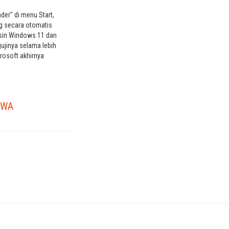
der" di menu Start,
ng secara otomatis
esin Windows 11 dan
ujinya selama lebih
crosoft akhirnya
lai menginstal
r baru. Selama akhir
t secara diam-diam
asi "Microsoft
PWA
angkat kami yang
ndows 10 dan…