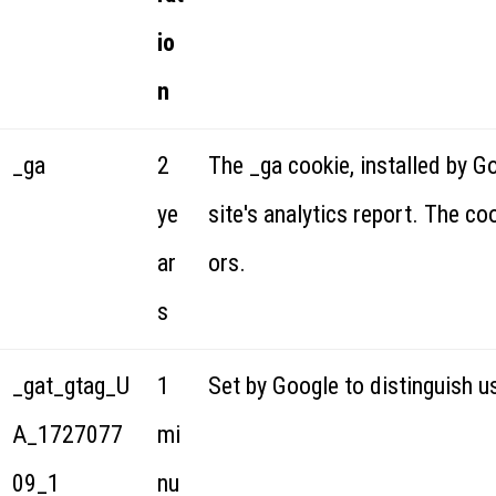
io
n
_ga
2
The _ga cookie, installed by G
ye
site's analytics report. The c
ar
ors.
s
_gat_gtag_U
1
Set by Google to distinguish u
A_1727077
mi
09_1
nu