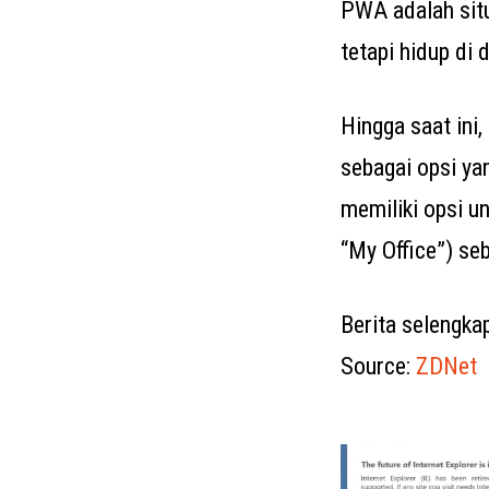
PWA adalah situs
tetapi hidup di 
Hingga saat ini
sebagai opsi ya
memiliki opsi u
“My Office”) se
Berita selengka
Source:
ZDNet