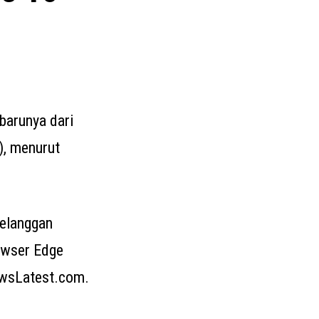
barunya dari
), menurut
pelanggan
rowser Edge
owsLatest.com.