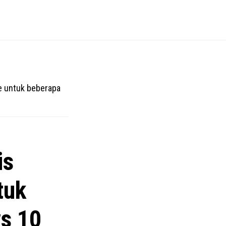
e untuk beberapa
is
tuk
s 10