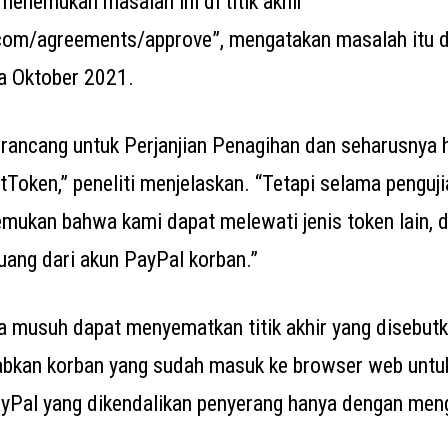
menemukan masalah ini di titik akhir
com/agreements/approve”, mengatakan masalah itu d
a Oktober 2021.
i dirancang untuk Perjanjian Penagihan dan seharusny
tToken,” peneliti menjelaskan. “Tetapi selama pengu
mukan bahwa kami dapat melewati jenis token lain, 
uang dari akun PayPal korban.”
wa musuh dapat menyematkan titik akhir yang disebut
abkan korban yang sudah masuk ke browser web untu
yPal yang dikendalikan penyerang hanya dengan meng