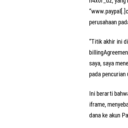
h4x0r_dz, yang 
“www.paypal[.]
perusahaan pad
“Titik akhir in
billingAgreemen
saya, saya mene
pada pencurian 
Ini berarti bah
iframe, menyeb
dana ke akun Pa