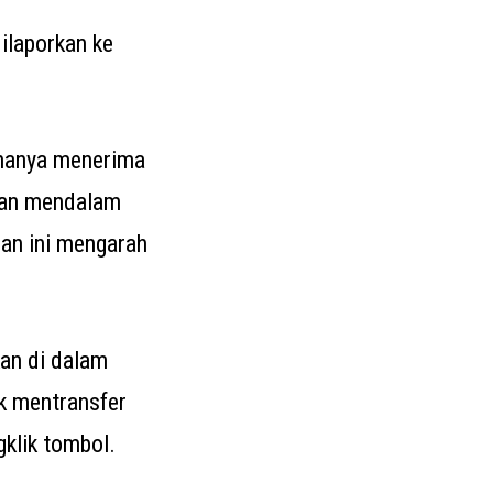
ilaporkan ke
a hanya menerima
jian mendalam
dan ini mengarah
kan di dalam
k mentransfer
klik tombol.