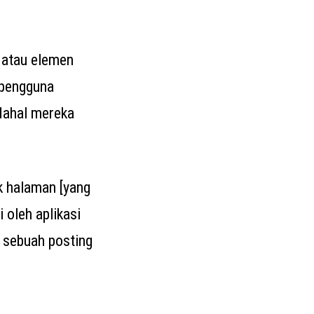
t atau elemen
 pengguna
dahal mereka
k halaman [yang
 oleh aplikasi
m sebuah posting