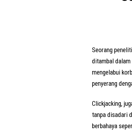
Seorang peneli
ditambal dalam
mengelabui korb
penyerang denga
Clickjacking, j
tanpa disadari 
berbahaya sepe