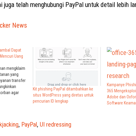
 juga telah menghubungi PayPal untuk detail lebih lan
cker News
tambal Dapat
Mencuri Uang
anan mengklaim
tanan yang
ayanan transfer
Kampanye Phishi
ungkinkan
Kit phishing PayPal ditambahkan ke
365 Mengeksploi
korban agar
situs WordPress yang diretas untuk
Adobe dan Oxfor
kan transaksi
pencurian ID lengkap
Software Keama
ng dengan satu
isebut UI
a teknik di
sadari ditipu
ckjacking
,
PayPal
,
UI redressing
 halaman web…