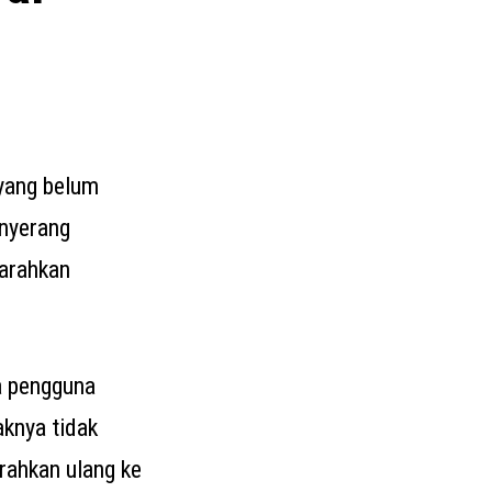
yang belum
enyerang
iarahkan
na pengguna
aknya tidak
rahkan ulang ke