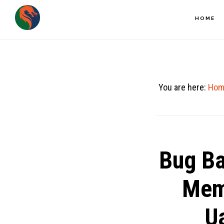
Skip
HOME
to
main
content
You are here:
Hom
Bug Ba
Mem
U