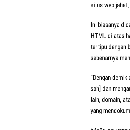
situs web jahat
Ini biasanya di
HTML di atas ha
tertipu dengan 
sebenarnya meng
“Dengan demikia
sah] dan mengar
lain, domain, a
yang mendokume