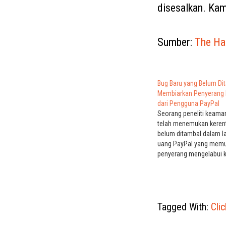
disesalkan. Kami
Sumber:
The Ha
Bug Baru yang Belum Di
Membiarkan Penyerang 
dari Pengguna PayPal
Seorang peneliti keam
telah menemukan keren
belum ditambal dalam l
uang PayPal yang mem
penyerang mengelabui 
tanpa sadar menyelesai
yang diarahkan penyera
klik. Clickjacking, juga d
redressing, mengacu pad
mana pengguna tanpa di
Tagged With:
Cli
untuk mengklik elemen