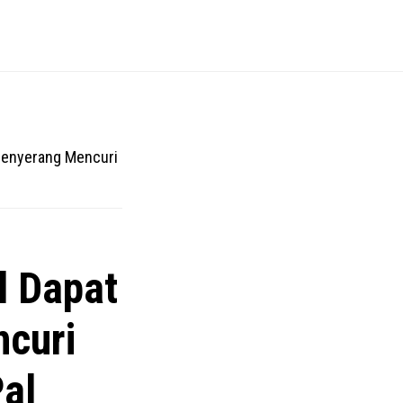
Penyerang Mencuri
l Dapat
curi
al