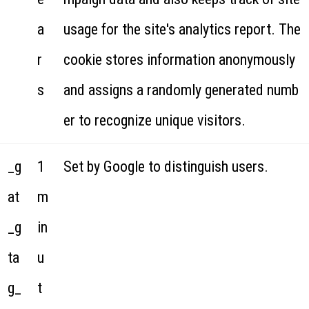
a
usage for the site's analytics report. The
r
cookie stores information anonymously
s
and assigns a randomly generated numb
er to recognize unique visitors.
_g
1
Set by Google to distinguish users.
at
m
_g
in
ta
u
g_
t