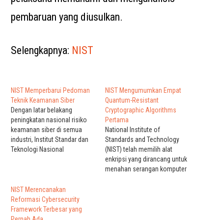
pembaruan yang diusulkan.
Selengkapnya:
NIST
NIST Memperbarui Pedoman
NIST Mengumumkan Empat
Teknik Keamanan Siber
Quantum-Resistant
Dengan latar belakang
Cryptographic Algorithms
peningkatan nasional risiko
Pertama
keamanan siber di semua
National Institute of
industri, Institut Standar dan
Standards and Technology
Teknologi Nasional
(NIST) telah memilih alat
memperbarui panduannya
enkripsi yang dirancang untuk
untuk para insinyur sistem.
menahan serangan komputer
Disebut sebagai “Sistem
kuantum masa depan yang
Aman yang Dapat Dipercaya
berpotensi merusak
NIST Merencanakan
Teknik,” dokumen tersebut
keamanan dan mengakses
Reformasi Cybersecurity
berasal dari perintah eksekutif
data sensitif. Empat
Framework Terbesar yang
Presiden Joe Biden pada
Algoritma enkripsi tersebut
Pernah Ada