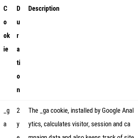
C
D
Description
o
u
ok
r
ie
a
ti
o
n
_g
2
The _ga cookie, installed by Google Anal
a
y
ytics, calculates visitor, session and ca
e
mpaign data and also keeps track of site