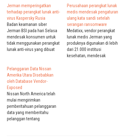
Jerman memperingatkan
Perusahaan perangkat lunak
terhadap perangkat lunak anti-
medis mendesak pengaturan
virus Kaspersky Rusia
ulang kata sandi setelah
Badan keamanan siber
serangan ransomware
Jerman BSI pada hari Selasa
Medatixx, vendor perangkat
mendesak konsumen untuk
lunak medis Jerman yang
tidak menggunakan perangkat
produknya digunakan di lebih
lunak anti-virus yang dibuat
dari 21.000 institusi
oleh Kaspersky Rusia,
kesehatan, mendesak
memperingatkan perusahaan
pelanggan untuk mengubah
itu dapat terlibat dalam
kata sandi aplikasi mereka
Pelanggaran Data Nissan
serangan peretasan di tengah
setelah serangan
Amerika Utara Disebabkan
perang Rusia di Ukraina.
ransomware yang telah
oleh Database Vendor-
Kegiatan militer dan intelijen
sangat mengganggu seluruh
Exposed
Rusia di Ukraina, dan
operasinya. Perusahaan
Nissan North America telah
ancamannya terhadap sekutu
mengklarifikasi bahwa
mulai mengirimkan
Uni Eropa dan NATO,…
dampaknya belum mencapai
pemberitahuan pelanggaran
klien dan terbatas pada
data yang memberitahu
sistem TI internal mereka dan
pelanggan tentang
tidak boleh memengaruhi…
pelanggaran di penyedia
layanan pihak ketiga yang
mengungkap informasi