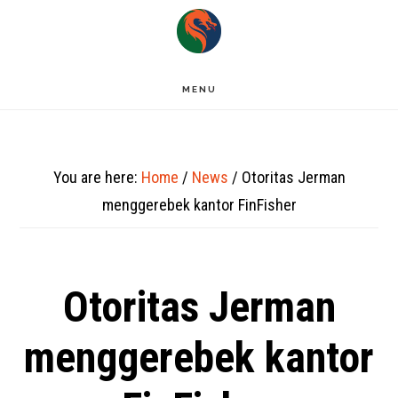
Skip
to
main
MENU
content
You are here:
Home
/
News
/
Otoritas Jerman
menggerebek kantor FinFisher
Otoritas Jerman
menggerebek kantor