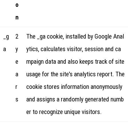
o
n
_g
2
The _ga cookie, installed by Google Anal
a
y
ytics, calculates visitor, session and ca
e
mpaign data and also keeps track of site
a
usage for the site's analytics report. The
r
cookie stores information anonymously
s
and assigns a randomly generated numb
er to recognize unique visitors.