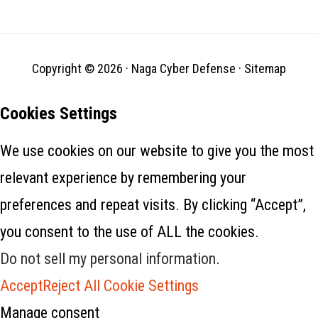
pelanggan. Insiden yang
membuat 17.998 pelanggan
Nisan terkena dampak ini
dilaporkan ke Kantor
Kejaksaan Agung Maine pada
Copyright © 2026 ·
Naga Cyber Defense
·
Sitemap
Senin lalu. Pihak ketiga telah
menerima data pelanggan dari
Nissan untuk…
Cookies Settings
We use cookies on our website to give you the most
relevant experience by remembering your
preferences and repeat visits. By clicking “Accept”,
you consent to the use of ALL the cookies.
Do not sell my personal information
.
Accept
Reject All
Cookie Settings
Manage consent