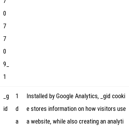
7
0
7
7
0
9_
1
_g
1
Installed by Google Analytics, _gid cooki
id
d
e stores information on how visitors use
a
a website, while also creating an analyti