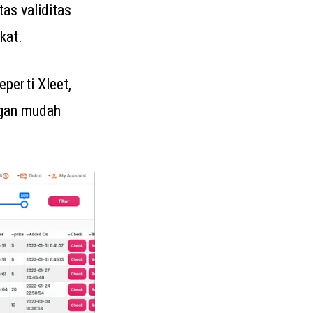
as validitas
kat.
perti Xleet,
ngan mudah