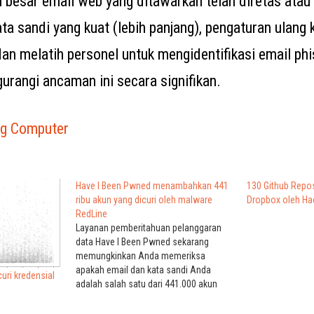
 besar email web yang ditawarkan telah diretas atau 
a sandi yang kuat (lebih panjang), pengaturan ulang 
dan melatih personel untuk mengidentifikasi email ph
angi ancaman ini secara signifikan.
ng Computer
Have I Been Pwned menambahkan 441
130 Github Reposi
ribu akun yang dicuri oleh malware
Dropbox oleh Ha
RedLine
Layanan pemberitahuan pelanggaran
data Have I Been Pwned sekarang
memungkinkan Anda memeriksa
apakah email dan kata sandi Anda
uri kredensial
adalah salah satu dari 441.000 akun
yang dicuri dalam kampanye pencurian
informasi menggunakan malware