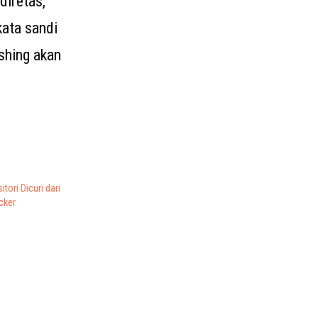
diretas,
kata sandi
ishing akan
tori Dicuri dari
cker