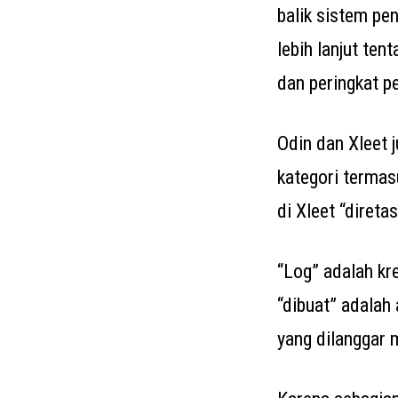
balik sistem p
lebih lanjut ten
dan peringkat p
Odin dan Xleet 
kategori termasu
di Xleet “diretas
“Log” adalah kr
“dibuat” adalah
yang dilanggar 