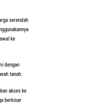
arga serendah
enggunakannya
awal ke
ini dengan
awah tanah.
rkan akses ke
ga berkisar