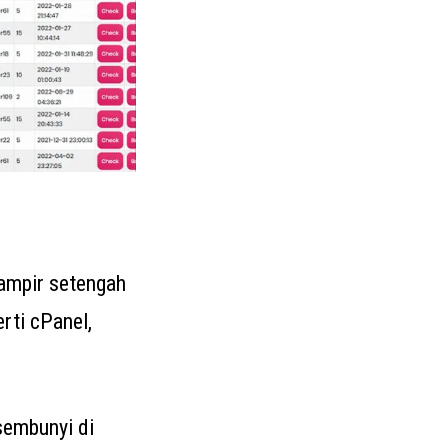
hampir setengah
rti cPanel,
sembunyi di