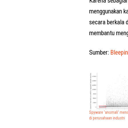
Karena sebagian
menggunakan kat
secara berkala 
membantu mengur
Sumber:
Bleepi
Spyware ‘anomali’ menc
di perusahaan industri