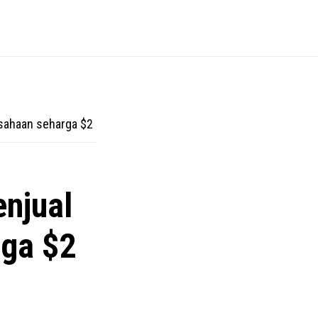
sahaan seharga $2
enjual
rga $2