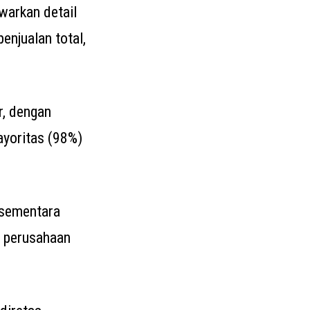
arkan detail
penjualan total,
r, dengan
mayoritas (98%)
, sementara
i perusahaan