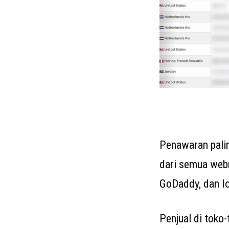
Penawaran palin
dari semua webma
GoDaddy, dan I
Penjual di toko