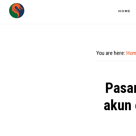
Skip
HOME
to
main
content
You are here:
Hom
Pasar
akun 