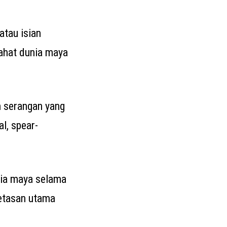
atau isian
njahat dunia maya
 serangan yang
l, spear-
unia maya selama
retasan utama