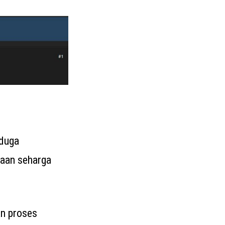
iduga
raan seharga
an proses