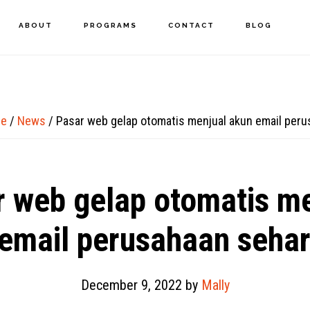
ABOUT
PROGRAMS
CONTACT
BLOG
e
/
News
/
Pasar web gelap otomatis menjual akun email peru
 web gelap otomatis m
email perusahaan seha
December 9, 2022
by
Mally