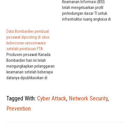
Keamanan Informasi (BSI)
telah mengeluarkan profil
perlindungan dasar TI untuk
infrastruktur ruang angkasa di
tengah kekhawatiran bahwa
penyerang dapat mengalihkan
Data Bombardier pembuat
pandangan mereka ke
pesawat diposting di situs
angkasa. Dokumen tersebut,
kebocoran ransomware
yang diterbitkan minggu lalu,
setelah peretasan FTA
adalah hasil kerja selama
Produsen pesawat Kanada
setahun antara Airbus
Bombardier hari ini telah
Defence and Space, Badan
mengungkapkan pelanggaran
Antariksa Jerman di German
keamanan setelah beberapa
Aerospace…
datanya dipublikasikan di
portal dark web yang
dioperasikan oleh geng
ransomware Clop. Meskipun
Tagged With:
Cyber Attack
,
Network Security
,
perusahaan tidak secara
spesifik menyebutkan nama
Prevention
alat tersebut, kemungkinan
besar mereka mengacu pada
Accellion FTA, server web
yang dapat digunakan oleh