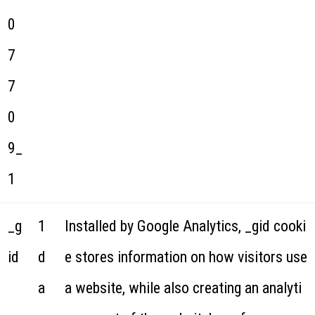
0
7
7
0
9_
1
_g
1
Installed by Google Analytics, _gid cooki
id
d
e stores information on how visitors use
a
a website, while also creating an analyti