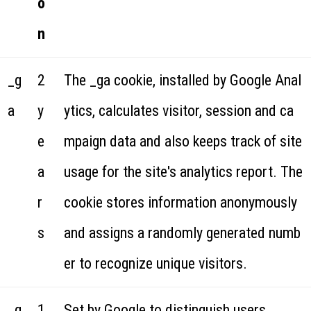
o
n
_g
2
The _ga cookie, installed by Google Anal
a
y
ytics, calculates visitor, session and ca
e
mpaign data and also keeps track of site
a
usage for the site's analytics report. The
r
cookie stores information anonymously
s
and assigns a randomly generated numb
er to recognize unique visitors.
_g
1
Set by Google to distinguish users.