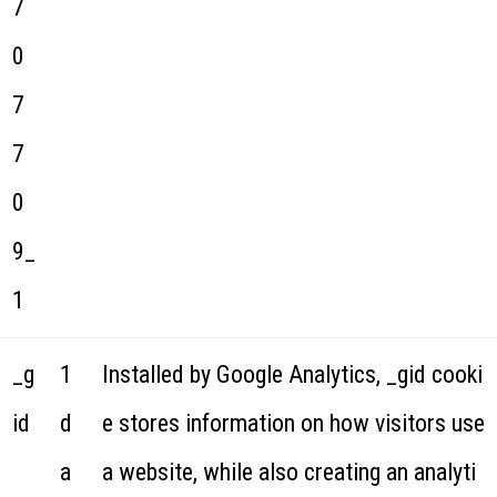
7
0
7
7
0
9_
1
_g
1
Installed by Google Analytics, _gid cooki
id
d
e stores information on how visitors use
a
a website, while also creating an analyti