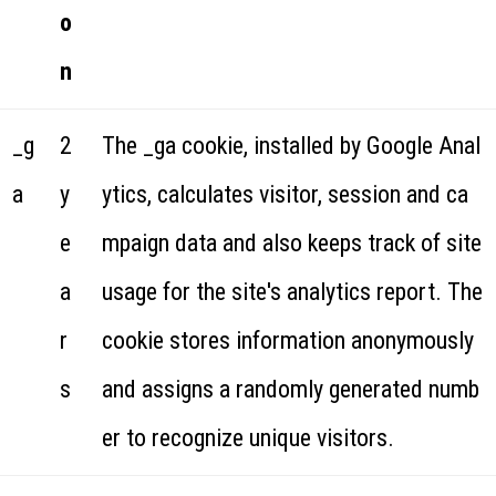
o
n
_g
2
The _ga cookie, installed by Google Anal
a
y
ytics, calculates visitor, session and ca
e
mpaign data and also keeps track of site
a
usage for the site's analytics report. The
r
cookie stores information anonymously
s
and assigns a randomly generated numb
er to recognize unique visitors.