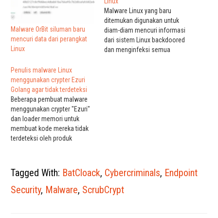
Linux
Malware Linux yang baru
ditemukan digunakan untuk
Malware OrBit siluman baru
diam-diam mencuri informasi
mencuri data dari perangkat
dari sistem Linux backdoored
Linux
dan menginfeksi semua
proses yang berjalan di
mesin. Malware ini membajak
Penulis malware Linux
library bersama untuk
menggunakan crypter Ezuri
mencegat fungsi panggilan
Golang agar tidak terdeteksi
dengan memodifikasi variabel
Beberapa pembuat malware
lingkungan LD_PRELOAD pada
menggunakan crypter "Ezuri"
perangkat yang disusupi.
dan loader memori untuk
Meskipun dapat memperoleh
membuat kode mereka tidak
persistensi menggunakan dua
terdeteksi oleh produk
metode berbeda untuk
antivirus. Menurut laporan
memblokir…
yang dirilis oleh AT&T Alien
Labs, beberapa pelaku
Tagged With:
BatCloack
,
Cybercriminals
,
Endpoint
ancaman menggunakan Ezuri
crypter untuk mengemas
Security
,
Malware
,
ScrubCrypt
malware mereka dan
menghindari deteksi antivirus.
Meskipun malware Windows