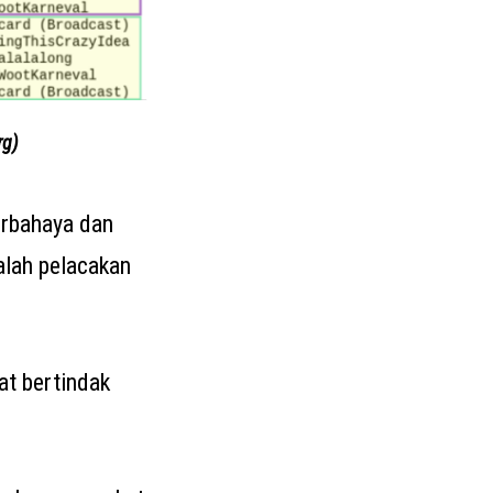
rg)
erbahaya dan
alah pelacakan
at bertindak