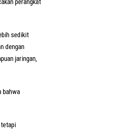
cakan perangkat
bih sedikit
an dengan
puan jaringan,
an bahwa
 tetapi