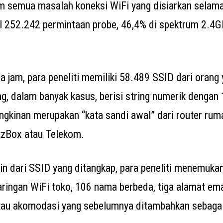
 semua masalah koneksi WiFi yang disiarkan selama 
l 252.242 permintaan probe, 46,4% di spektrum 2.4G
a jam, para peneliti memiliki 58.489 SSID dari orang
g, dalam banyak kasus, berisi string numerik dengan 
ngkinan merupakan “kata sandi awal” dari router rum
tzBox atau Telekom.
in dari SSID yang ditangkap, para peneliti menemukan
aringan WiFi toko, 106 nama berbeda, tiga alamat ema
tau akomodasi yang sebelumnya ditambahkan sebagai