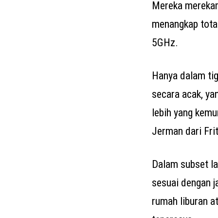
Mereka merekam
menangkap tota
5GHz.
Hanya dalam tig
secara acak, yan
lebih yang kemu
Jerman dari Fri
Dalam subset la
sesuai dengan j
rumah liburan a