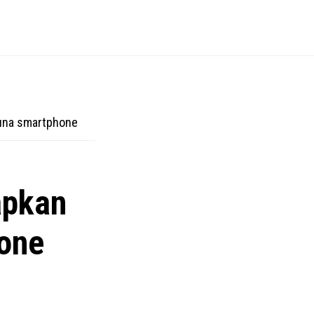
una smartphone
apkan
one