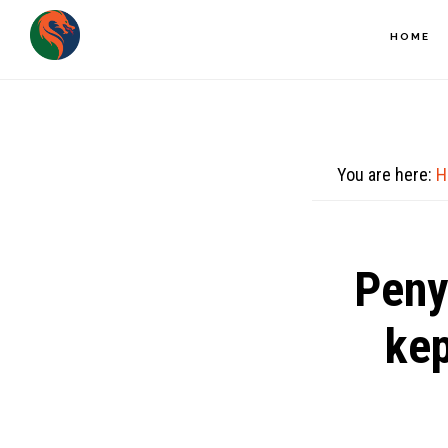
Skip
HOME
to
main
content
You are here:
H
Peny
ke