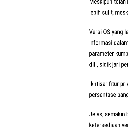
Meskipun telah 
lebih sulit, mes
Versi OS yang l
informasi dalam
parameter kumpu
dll., sidik jari
Ikhtisar fitur p
persentase pan
Jelas, semakin b
ketersediaan ver