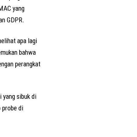
 MAC yang
gan GDPR.
lihat apa lagi
nemukan bahwa
engan perangkat
 yang sibuk di
 probe di