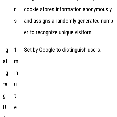
r
cookie stores information anonymously
s
and assigns a randomly generated numb
er to recognize unique visitors.
_g
1
Set by Google to distinguish users.
at
m
_g
in
ta
u
g_
t
U
e