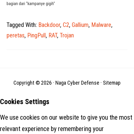
bagian dari "kampanye gigih"
yang berlangsung setidaknya
selama 18 bulan.
Penyusupantersebut
Tagged With:
Backdoor
,
C2
,
Gallium
,
Malware
,
bertujuan pionase,
mengakibatkan penyebaran
peretas
,
PingPull
,
RAT
,
Trojan
pintu belakang yang disebut
xPack, yang memberikan
kontrol ekstensif kepada
musuh atas mesin yang
disusupi, kata Symantec milik
Broadcom dalam sebuah
laporan…
Copyright © 2026 ·
Naga Cyber Defense
·
Sitemap
Cookies Settings
We use cookies on our website to give you the most
relevant experience by remembering your