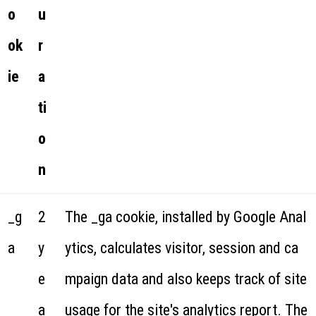
o
u
ok
r
ie
a
ti
o
n
_g
2
The _ga cookie, installed by Google Anal
a
y
ytics, calculates visitor, session and ca
e
mpaign data and also keeps track of site
a
usage for the site's analytics report. The