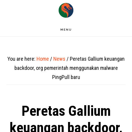
Skip
to
main
MENU
content
You are here:
Home
/
News
/
Peretas Gallium keuangan
backdoor, org pemerintah menggunakan malware
PingPull baru
Peretas Gallium
keuangan backdoor,