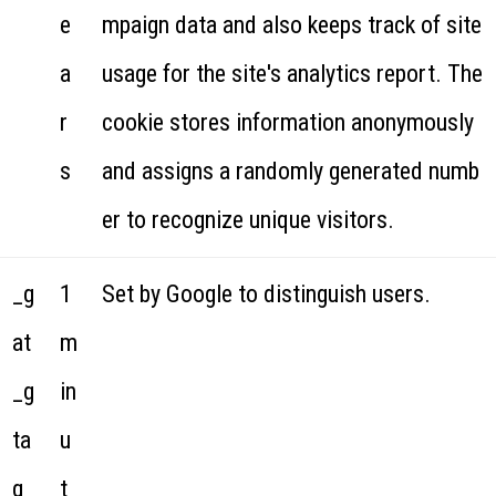
e
mpaign data and also keeps track of site
a
usage for the site's analytics report. The
r
cookie stores information anonymously
s
and assigns a randomly generated numb
er to recognize unique visitors.
_g
1
Set by Google to distinguish users.
at
m
_g
in
ta
u
g_
t