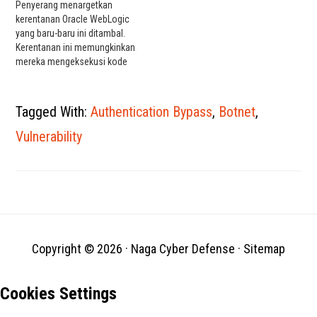
ancaman jarak jauh untuk
Penyerang menargetkan
masuk ke firewall FortiGate,
kerentanan Oracle WebLogic
proxy web FortiProxy, dan
yang baru-baru ini ditambal.
FortiSwitch Manager (FSWM).
Kerentanan ini memungkinkan
"Sebuah bypass otentikasi
mereka mengeksekusi kode
menggunakan jalur…
yang mereka inginkan,
termasuk malware yang
menjadikan server bagian dari
Tagged With:
Authentication Bypass
,
Botnet
,
botnet yang mencuri kata
sandi dan informasi sensitif
Vulnerability
lainnya. WebLogic adalah
aplikasi enterprise Java yang
mendukung berbagai
database. Server WebLogic
adalah hadiah yang
didambakan oleh…
Copyright © 2026 ·
Naga Cyber Defense
·
Sitemap
Cookies Settings