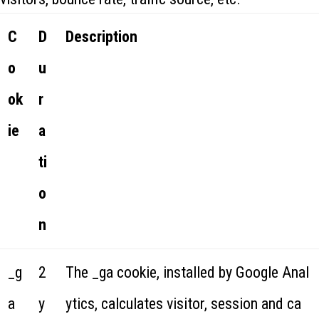
C
D
Description
o
u
ok
r
ie
a
ti
o
n
_g
2
The _ga cookie, installed by Google Anal
a
y
ytics, calculates visitor, session and ca