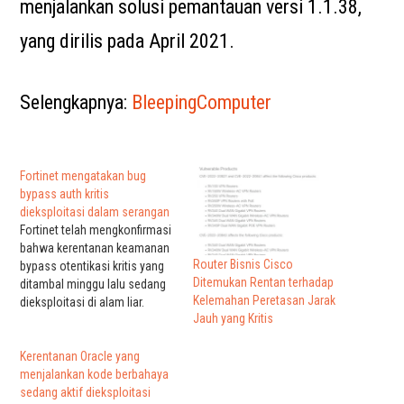
menjalankan solusi pemantauan versi 1.1.38,
yang dirilis pada April 2021.
Selengkapnya:
BleepingComputer
Fortinet mengatakan bug
bypass auth kritis
dieksploitasi dalam serangan
Fortinet telah mengkonfirmasi
bahwa kerentanan keamanan
Router Bisnis Cisco
bypass otentikasi kritis yang
Ditemukan Rentan terhadap
ditambal minggu lalu sedang
Kelemahan Peretasan Jarak
dieksploitasi di alam liar.
Jauh yang Kritis
Kelemahan keamanan (CVE-
2022-40684) adalah bypass
autentikasi pada antarmuka
Kerentanan Oracle yang
administratif yang
menjalankan kode berbahaya
memungkinkan pelaku
sedang aktif dieksploitasi