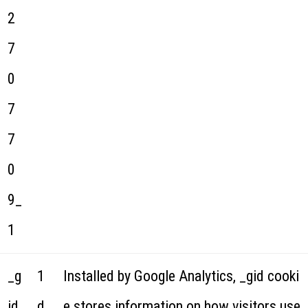
2
7
0
7
7
0
9_
1
_g
1
Installed by Google Analytics, _gid cooki
id
d
e stores information on how visitors use