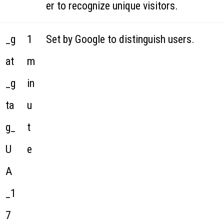
er to recognize unique visitors.
_g
1
Set by Google to distinguish users.
at
m
_g
in
ta
u
g_
t
U
e
A
_1
7