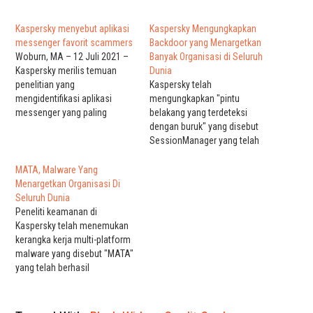
Kaspersky menyebut aplikasi
Kaspersky Mengungkapkan
messenger favorit scammers
Backdoor yang Menargetkan
Woburn, MA – 12 Juli 2021 –
Banyak Organisasi di Seluruh
Kaspersky merilis temuan
Dunia
penelitian yang
Kaspersky telah
mengidentifikasi aplikasi
mengungkapkan "pintu
messenger yang paling
belakang yang terdeteksi
populer di kalangan scammer
dengan buruk" yang disebut
phishing. Data anonim, yang
SessionManager yang telah
disediakan secara sukarela
digunakan terhadap
oleh Kaspersky Internet
organisasi di Afrika, Asia
MATA, Malware Yang
Security untuk pengguna
Selatan, Eropa, dan Timur
Menargetkan Organisasi Di
Android, mengungkapkan
Tengah setidaknya sejak
Seluruh Dunia
bahwa bagian terbesar dari
Maret 2021. "Pintu belakang
Peneliti keamanan di
tautan berbahaya yang
SessionManager
Kaspersky telah menemukan
terdeteksi antara Desember
memungkinkan pelaku
kerangka kerja multi-platform
2020 dan Mei 2021…
ancaman untuk menjaga
malware yang disebut "MATA"
akses yang gigih, tahan
yang telah berhasil
pembaruan, dan agak
menargetkan korban di
tersembunyi ke infrastruktur TI
seluruh dunia. Kaspersky
dari organisasi…
menjelaskan dalam