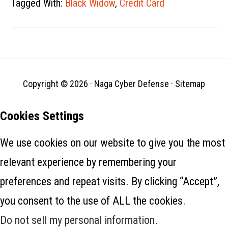
Tagged With:
Black Widow
,
Credit Card
analisisnya bahwa artefak
pertama yang berkaitan
dengan MATA muncul kembali
pada bulan April 2018. Siapa
pun yang berada di belakang
kerangka kerja malware ini
kemudian menggunakan…
Copyright © 2026 ·
Naga Cyber Defense
·
Sitemap
Cookies Settings
We use cookies on our website to give you the most
relevant experience by remembering your
preferences and repeat visits. By clicking “Accept”,
you consent to the use of ALL the cookies.
Do not sell my personal information
.