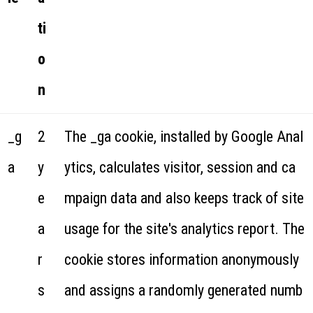
ti
o
n
_g
2
The _ga cookie, installed by Google Anal
a
y
ytics, calculates visitor, session and ca
e
mpaign data and also keeps track of site
a
usage for the site's analytics report. The
r
cookie stores information anonymously
s
and assigns a randomly generated numb