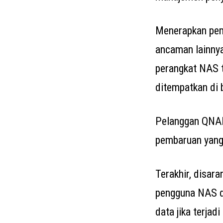
Menerapkan pem
ancaman lainnya
perangkat NAS t
ditempatkan di b
Pelanggan QNAP
pembaruan yang
Terakhir, disar
pengguna NAS d
data jika terjad