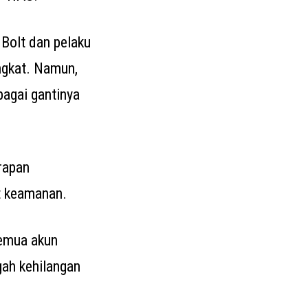
olt dan pelaku
ngkat. Namun,
bagai gantinya
rapan
t keamanan.
semua akun
ah kehilangan