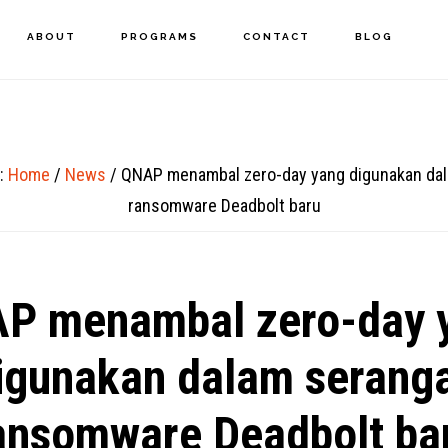
ABOUT
PROGRAMS
CONTACT
BLOG
e:
Home
/
News
/
QNAP menambal zero-day yang digunakan da
ransomware Deadbolt baru
P menambal zero-day 
igunakan dalam serang
ansomware Deadbolt ba