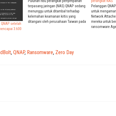
Puluhan ribu perangkat penyimpanan
perangkat NAS
terpasang jaringan (NAS) QNAP sedang
Pelanggan QNAP s
menunggu untuk ditambal terhadap
untuk mengaman
kelemahan keamanan kritis yang
Network Attache
ditangani oleh perusahaan Taiwan pada
mereka untuk ber
l QNAP setelah
hari Senin. Pelaku ancaman jarak jauh
ransomware Age
encapai 3.600
dapat mengeksploitasi kerentanan
menargetkan dat
injeksi SQL ini (CVE-2022-27596) untuk
nasihat keamanan
menyuntikkan kode berbahaya dalam
sebelumnya, pe
serangan yang menargetkan perangkat
bahwa tim keama
dBolt
,
QNAP
,
Ransomware
,
Zero Day
QNAP yang terpapar Internet dan tidak…
menemukan sam
AgeLocker di ala
untuk memengar
NAS". "Untuk…