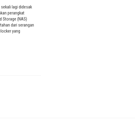
ekali lagi didesak
kan perangkat
d Storage (NAS)
tahan dari serangan
locker yang
a mereka. Dalam
 yang diterbitkan
rusahaan mengatakan
nannya telah
pel ransomware
m liar, dengan "potensi
uhi perangkat QNAP