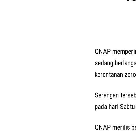
QNAP mempering
sedang berlangs
kerentanan zero
Serangan terseb
pada hari Sabtu
QNAP merilis p