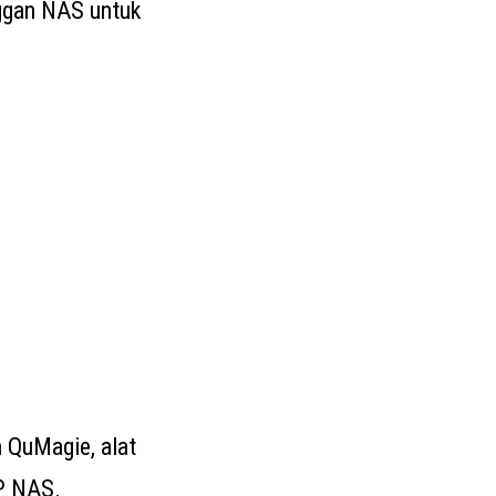
ggan NAS untuk
 QuMagie, alat
P NAS.