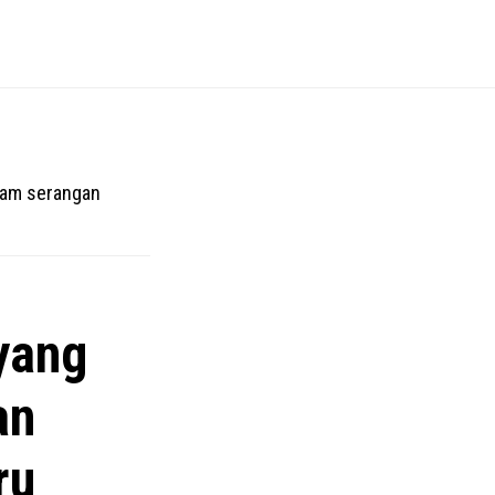
lam serangan
yang
an
ru