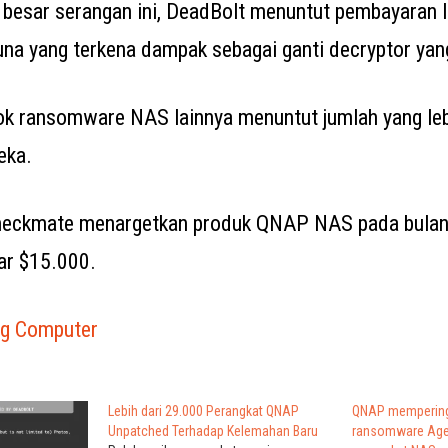
besar serangan ini, DeadBolt menuntut pembayaran le
na yang terkena dampak sebagai ganti decryptor yang
 ransomware NAS lainnya menuntut jumlah yang lebi
eka.
ckmate menargetkan produk QNAP NAS pada bulan 
r $15.000.
ng Computer
Lebih dari 29.000 Perangkat QNAP
QNAP mempering
Unpatched Terhadap Kelemahan Baru
ransomware Age