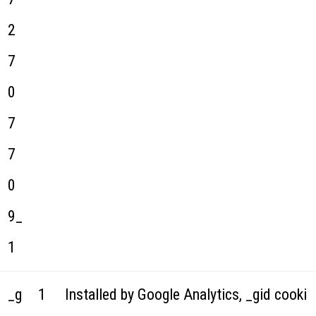
2
7
0
7
7
0
9_
1
_g
1
Installed by Google Analytics, _gid cooki