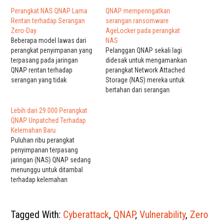
Perangkat NAS QNAP Lama
QNAP memperingatkan
Rentan terhadap Serangan
serangan ransomware
Zero-Day
AgeLocker pada perangkat
Beberapa model lawas dari
NAS
perangkat penyimpanan yang
Pelanggan QNAP sekali lagi
terpasang pada jaringan
didesak untuk mengamankan
QNAP rentan terhadap
perangkat Network Attached
serangan yang tidak
Storage (NAS) mereka untuk
diautentikasi dari jarak jauh
bertahan dari serangan
karena dua kerentanan yang
ransomware Agelocker yang
belum ditambal. Dua bug
menargetkan data mereka.
Lebih dari 29.000 Perangkat
zero-day yang kritis
Dalam nasihat keamanan
QNAP Unpatched Terhadap
memengaruhi perangkat keras
yang diterbitkan sebelumnya,
Kelemahan Baru
penyimpanan Sistem QNAP
perusahaan mengatakan
Puluhan ribu perangkat
lama, dan mengekspos
bahwa tim keamanannya
penyimpanan terpasang
perangkat ke penyerang jarak
telah menemukan sampel
jaringan (NAS) QNAP sedang
jauh yang tidak diautentikasi.
ransomware AgeLocker di
menunggu untuk ditambal
Bug, yang…
alam liar, dengan "potensi
terhadap kelemahan
untuk memengaruhi perangkat
keamanan kritis yang
QNAP NAS". "Untuk…
ditangani oleh perusahaan
Taiwan pada hari Senin.
Tagged With:
Cyberattack
,
QNAP
,
Vulnerability
,
Zero
Pelaku ancaman jarak jauh