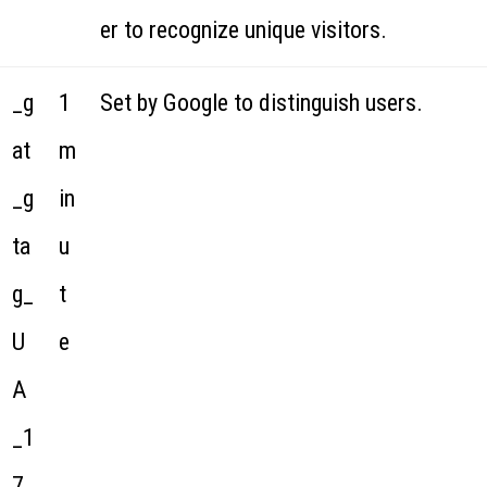
er to recognize unique visitors.
_g
1
Set by Google to distinguish users.
at
m
_g
in
ta
u
g_
t
U
e
A
_1
7