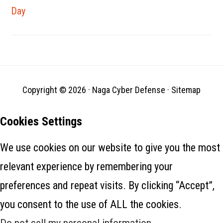
dapat mengeksploitasi
Day
kerentanan injeksi SQL ini
(CVE-2022-27596) untuk
menyuntikkan kode berbahaya
dalam serangan yang
menargetkan perangkat QNAP
yang terpapar Internet dan
tidak…
Copyright © 2026 ·
Naga Cyber Defense
·
Sitemap
Cookies Settings
We use cookies on our website to give you the most
relevant experience by remembering your
preferences and repeat visits. By clicking “Accept”,
you consent to the use of ALL the cookies.