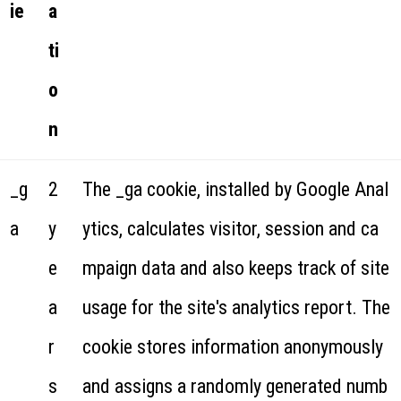
ie
a
ti
o
n
_g
2
The _ga cookie, installed by Google Anal
a
y
ytics, calculates visitor, session and ca
e
mpaign data and also keeps track of site
a
usage for the site's analytics report. The
r
cookie stores information anonymously
s
and assigns a randomly generated numb