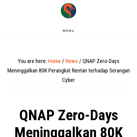
Skip
to
main
MENU
content
You are here:
Home
/
News
/
QNAP Zero-Days
Meninggalkan 80K Perangkat Rentan terhadap Serangan
Cyber
QNAP Zero-Days
Meninggalkan 80K