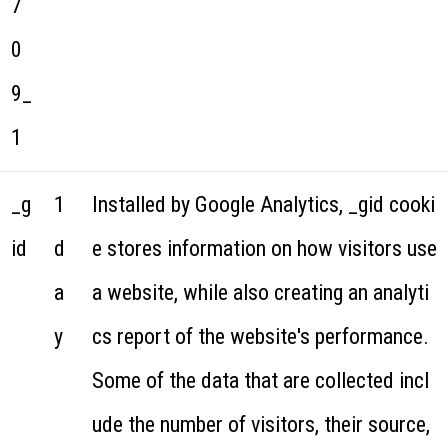
7
0
9_
1
_g
1
Installed by Google Analytics, _gid cooki
id
d
e stores information on how visitors use
a
a website, while also creating an analyti
y
cs report of the website's performance.
Some of the data that are collected incl
ude the number of visitors, their source,