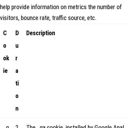
help provide information on metrics the number of
visitors, bounce rate, traffic source, etc.
C
D
Description
o
u
ok
r
ie
a
ti
o
n
_g
2
The _ga cookie, installed by Google Anal