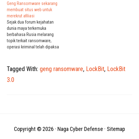
organisasi maritim terbesar di
Geng Ransomware sekarang
dunia – mengatakan bahwa
membuat situs web untuk
mereka terkena ransomware
merekrut afiliasi
pada malam tanggal 7 Januari
Sejak dua forum kejahatan
dan terpaksa mematikan
dunia maya terkemuka
server TI yang terhubung ke
berbahasa Rusia melarang
sistem ShipManager mereka.
topik terkait ransomware,
DNV mengatakan sedang…
operasi kriminal telah dipaksa
untuk mempromosikan
layanan mereka melalui
metode alternatif. Setidaknya
Tagged With:
geng ransomware
,
LockBit
,
LockBit
dua geng ransomware yang
membutuhkan peretas untuk
3.0
menjalankan serangan telah
menggunakan situs mereka
untuk mengiklankan fitur alat
enkripsi mereka untuk menarik
anggota baru. Sekitar
seminggu…
Copyright © 2026 ·
Naga Cyber Defense
·
Sitemap