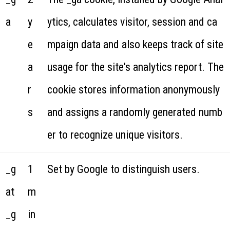
a
y
ytics, calculates visitor, session and ca
e
mpaign data and also keeps track of site
a
usage for the site's analytics report. The
r
cookie stores information anonymously
s
and assigns a randomly generated numb
er to recognize unique visitors.
_g
1
Set by Google to distinguish users.
at
m
_g
in