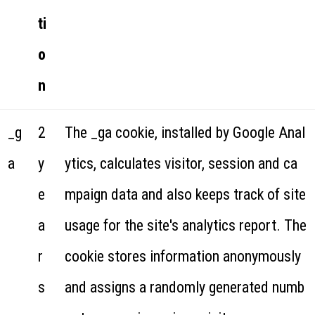
ti
o
n
_g
2
The _ga cookie, installed by Google Anal
a
y
ytics, calculates visitor, session and ca
e
mpaign data and also keeps track of site
a
usage for the site's analytics report. The
r
cookie stores information anonymously
s
and assigns a randomly generated numb