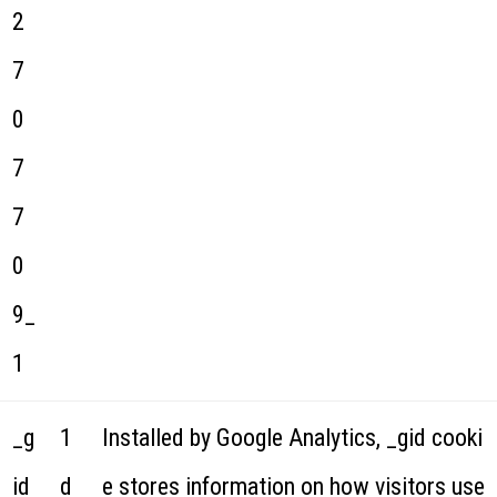
2
7
0
7
7
0
9_
1
_g
1
Installed by Google Analytics, _gid cooki
id
d
e stores information on how visitors use