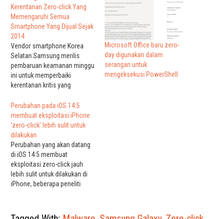
Kerentanan Zero-click Yang
Memengaruhi Semua
Smartphone Yang Dijual Sejak
2014
Microsoft Office baru zero-
Vendor smartphone Korea
day digunakan dalam
Selatan Samsung merilis
serangan untuk
pembaruan keamanan minggu
mengeksekusi PowerShell
ini untuk memperbaiki
kerentanan kritis yang
berdampak pada semua
smartphone yang terjual sejak
Perubahan pada iOS 14.5
2014. Kelemahan keamanan
membuat eksploitasi iPhone
terletak pada bagaimana OS
‘zero-click’ lebih sulit untuk
Android yang berjalan pada
dilakukan
perangkat Samsung
Perubahan yang akan datang
menangani format gambar
di iOS 14.5 membuat
Qmage khusus (.qmg), yang
eksploitasi zero-click jauh
mulai didukung oleh
lebih sulit untuk dilakukan di
smartphone tersebut pada
iPhone, beberapa peneliti
semua perangkat…
malware telah menyatakan.
Apple diam-diam membuat
perubahan pada cara
Tagged With:
Malware
,
Samsung Galaxy
,
Zero-click