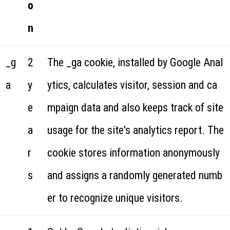
o
n
_g
2
The _ga cookie, installed by Google Anal
a
y
ytics, calculates visitor, session and ca
e
mpaign data and also keeps track of site
a
usage for the site's analytics report. The
r
cookie stores information anonymously
s
and assigns a randomly generated numb
er to recognize unique visitors.