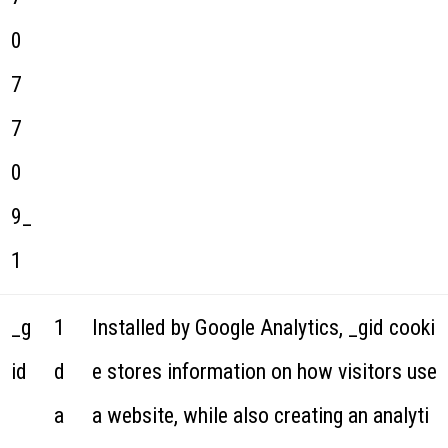
0
7
7
0
9_
1
_g
1
Installed by Google Analytics, _gid cooki
id
d
e stores information on how visitors use
a
a website, while also creating an analyti