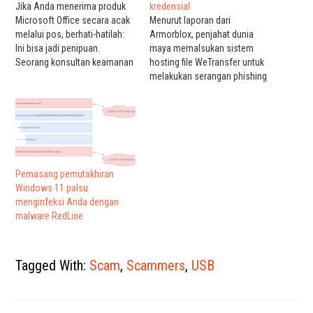
Jika Anda menerima produk
kredensial
Microsoft Office secara acak
Menurut laporan dari
melalui pos, berhati-hatilah:
Armorblox, penjahat dunia
Ini bisa jadi penipuan.
maya memalsukan sistem
Seorang konsultan keamanan
hosting file WeTransfer untuk
siber di Inggris menemukan
melakukan serangan phishing
paket Microsoft Office palsu
kredensial di mana email
yang dikirimkan ke seorang
palsu mengarah ke halaman
pensiunan yang sebenarnya
phishing yang menampilkan
berisi stik USB berbahaya
branding Microsoft Excel.
yang dirancang untuk menipu
Tujuan utama serangan ini
pengguna. (Sumber: Twitter)
adalah untuk mengambil
Sky News melaporkan bahwa
kredensial email Office 365
Pemasang pemutakhiran
drive USB…
korban. Perlu dicatat bahwa
Windows 11 palsu
WeTransfer digunakan untuk
menginfeksi Anda dengan
berbagi file…
malware RedLine
Tagged With:
Scam
,
Scammers
,
USB