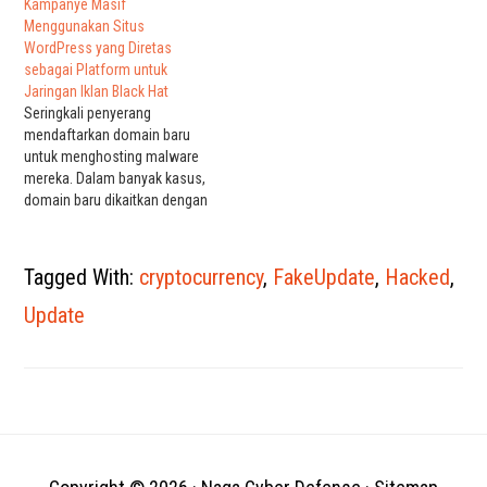
dari beberapa situs bertenaga
Kampanye Masif
WordPress yang telah
Menggunakan Situs
disusupi oleh peretas.
WordPress yang Diretas
Halaman-halaman itu, mulai
sebagai Platform untuk
dari halaman blog berita
Jaringan Iklan Black Hat
hingga situs perusahaan
Seringkali penyerang
resmi, telah dihantam oleh
mendaftarkan domain baru
aktor ancaman dengan
untuk menghosting malware
sejarah kampanye…
mereka. Dalam banyak kasus,
domain baru dikaitkan dengan
kampanye malware tertentu.
Dalam postingan blognya,
penulis bersama rekannya
Tagged With:
cryptocurrency
,
FakeUpdate
,
Hacked
,
Ben Martin, akan meninjau
bagaimana perilaku wave
Update
terbaru untuk domain
violetlovelines, bagaimana
kampanye telah berkembang
dalam beberapa bulan
terakhir, dan cara menghapus
malware dari situs…