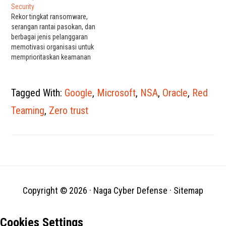
berpusat pada keamanan,
Security
DoD memiliki peluang untuk
Rekor tingkat ransomware,
menyelaraskan adopsi multi-
serangan rantai pasokan, dan
cloud ini dengan strategi
berbagai jenis pelanggaran
tanpa kepercayaan. Strategi
memotivasi organisasi untuk
tersebut sangat eksplisit
memprioritaskan keamanan
tentang hasil yang dicari
“tanpa kepercayaan” pada
untuk…
tahun 2021. Zero trust adalah
inisiatif strategis yang
Tagged With:
Google
,
Microsoft
,
NSA
,
Oracle
,
Red
membantu mencegah
pelanggaran data yang
Teaming
,
Zero trust
berhasil dengan
menghilangkan konsep
kepercayaan dari arsitektur
jaringan organisasi. Zero trust
bukan tentang membuat
sistem dipercaya; ini adalah
tentang…
Copyright © 2026 ·
Naga Cyber Defense
·
Sitemap
Cookies Settings