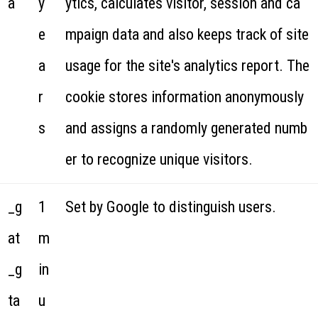
a
y
ytics, calculates visitor, session and ca
e
mpaign data and also keeps track of site
a
usage for the site's analytics report. The
r
cookie stores information anonymously
s
and assigns a randomly generated numb
er to recognize unique visitors.
_g
1
Set by Google to distinguish users.
at
m
_g
in
ta
u