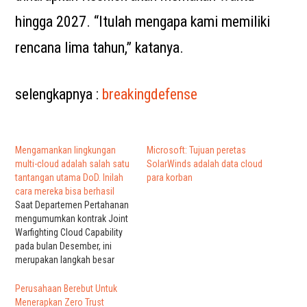
hingga 2027. “Itulah mengapa kami memiliki
rencana lima tahun,” katanya.
selengkapnya :
breakingdefense
Mengamankan lingkungan
Microsoft: Tujuan peretas
multi-cloud adalah salah satu
SolarWinds adalah data cloud
tantangan utama DoD. Inilah
para korban
cara mereka bisa berhasil
Saat Departemen Pertahanan
mengumumkan kontrak Joint
Warfighting Cloud Capability
pada bulan Desember, ini
merupakan langkah besar
dalam perjalanan multi-cloud
DoD. Dengan menerapkan tata
Perusahaan Berebut Untuk
kelola multi-cloud, yang
Menerapkan Zero Trust