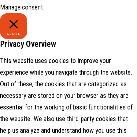
Manage consent
CLOSE
Privacy Overview
This website uses cookies to improve your
experience while you navigate through the website.
Out of these, the cookies that are categorized as
necessary are stored on your browser as they are
essential for the working of basic functionalities of
the website. We also use third-party cookies that
help us analyze and understand how you use this