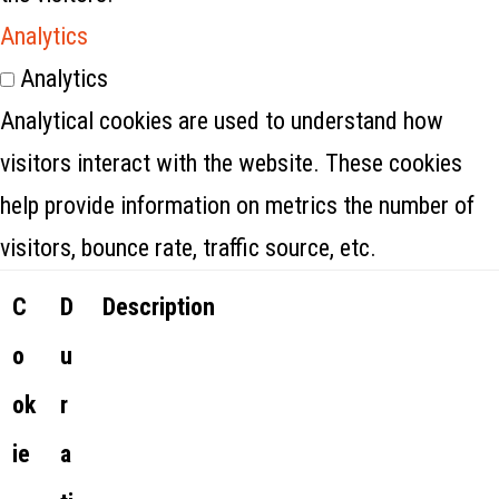
Analytics
Analytics
Analytical cookies are used to understand how
visitors interact with the website. These cookies
help provide information on metrics the number of
visitors, bounce rate, traffic source, etc.
C
D
Description
o
u
ok
r
ie
a