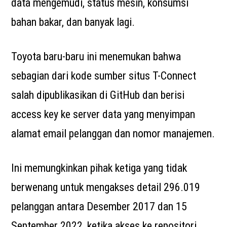
data mengemudi, status mesin, konsumsi
bahan bakar, dan banyak lagi.
Toyota baru-baru ini menemukan bahwa
sebagian dari kode sumber situs T-Connect
salah dipublikasikan di GitHub dan berisi
access key ke server data yang menyimpan
alamat email pelanggan dan nomor manajemen.
Ini memungkinkan pihak ketiga yang tidak
berwenang untuk mengakses detail 296.019
pelanggan antara Desember 2017 dan 15
September 2022, ketika akses ke repositori