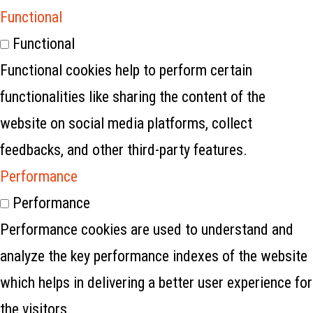
Functional
Functional
Functional cookies help to perform certain
functionalities like sharing the content of the
website on social media platforms, collect
feedbacks, and other third-party features.
Performance
Performance
Performance cookies are used to understand and
analyze the key performance indexes of the website
which helps in delivering a better user experience for
the visitors.