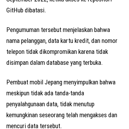
GitHub dibatasi.
Pengumuman tersebut menjelaskan bahwa
nama pelanggan, data kartu kredit, dan nomor
telepon tidak dikompromikan karena tidak
disimpan dalam database yang terbuka.
Pembuat mobil Jepang menyimpulkan bahwa
meskipun tidak ada tanda-tanda
penyalahgunaan data, tidak menutup
kemungkinan seseorang telah mengakses dan
mencuri data tersebut.