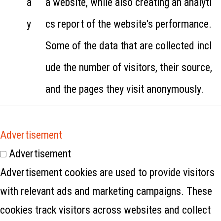
a
a website, while also creating an analyti
y
cs report of the website's performance.
Some of the data that are collected incl
ude the number of visitors, their source,
and the pages they visit anonymously.
Advertisement
Advertisement
Advertisement cookies are used to provide visitors
with relevant ads and marketing campaigns. These
cookies track visitors across websites and collect