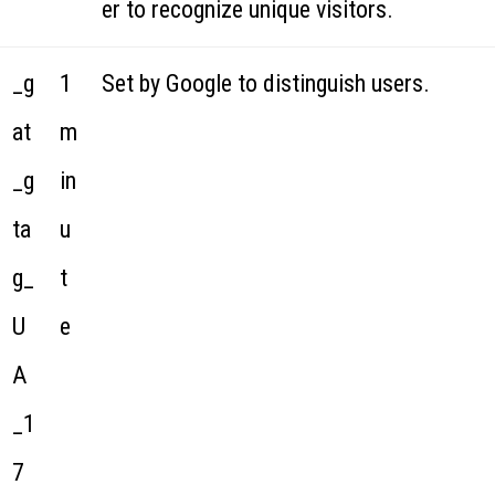
er to recognize unique visitors.
_g
1
Set by Google to distinguish users.
at
m
_g
in
ta
u
g_
t
U
e
A
_1
7