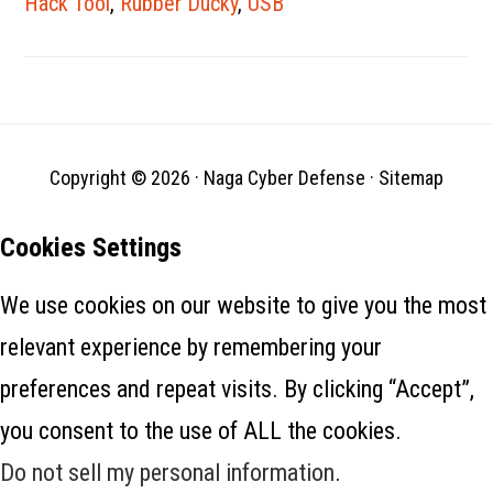
Hack Tool
,
Rubber Ducky
,
USB
bulan September tahun lalu,
ketika responden insiden
perusahaan menemukan
pelanggaran jaringan yang
aneh di…
Copyright © 2026 ·
Naga Cyber Defense
·
Sitemap
Cookies Settings
We use cookies on our website to give you the most
relevant experience by remembering your
preferences and repeat visits. By clicking “Accept”,
you consent to the use of ALL the cookies.
Do not sell my personal information
.