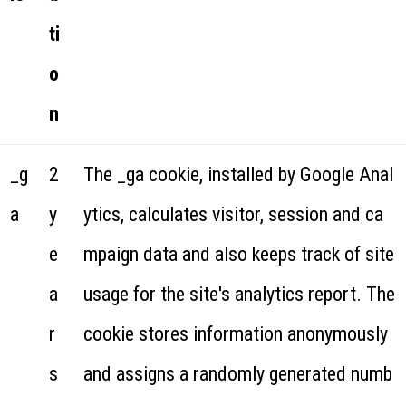
ti
o
n
_g
2
The _ga cookie, installed by Google Anal
a
y
ytics, calculates visitor, session and ca
e
mpaign data and also keeps track of site
a
usage for the site's analytics report. The
r
cookie stores information anonymously
s
and assigns a randomly generated numb