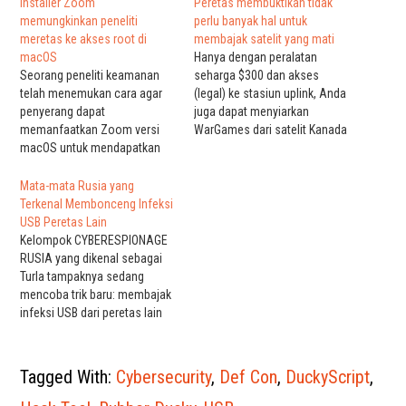
Installer Zoom
Peretas membuktikan tidak
memungkinkan peneliti
perlu banyak hal untuk
meretas ke akses root di
membajak satelit yang mati
macOS
Hanya dengan peralatan
Seorang peneliti keamanan
seharga $300 dan akses
telah menemukan cara agar
(legal) ke stasiun uplink, Anda
penyerang dapat
juga dapat menyiarkan
memanfaatkan Zoom versi
WarGames dari satelit Kanada
macOS untuk mendapatkan
yang dinonaktifkan—itulah
akses ke seluruh sistem
yang ditunjukkan oleh Karl
operasi. Rincian eksploitasi
Koscher kepada semua orang
Mata-mata Rusia yang
dirilis dalam presentasi yang
selama akhir pekan di
Terkenal Membonceng Infeksi
diberikan oleh spesialis
pertemuan tahunan peretas
USB Peretas Lain
keamanan Mac Patrick Wardle
Def Con di Las Vegas.
Kelompok CYBERESPIONAGE
pada konferensi peretasan
Sebagai tulisan baru dari
RUSIA yang dikenal sebagai
Def Con di Las Vegas pada
perincian Motherboard,
Turla tampaknya sedang
hari Jumat. Beberapa bug
setelah diberikan akses…
mencoba trik baru: membajak
yang terlibat telah diperbaiki…
infeksi USB dari peretas lain
untuk membonceng infeksi
mereka dan secara diam-diam
memilih target mata-mata
Tagged With:
Cybersecurity
,
Def Con
,
DuckyScript
,
mereka. Teknik baru Turla
pertama kali terungkap pada