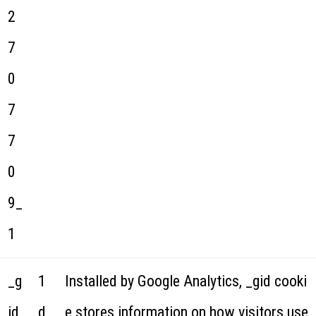
2
7
0
7
7
0
9_
1
_g
1
Installed by Google Analytics, _gid cooki
id
d
e stores information on how visitors use