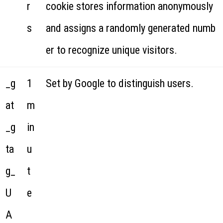
r
cookie stores information anonymously
s
and assigns a randomly generated numb
er to recognize unique visitors.
_g
1
Set by Google to distinguish users.
at
m
_g
in
ta
u
g_
t
U
e
A