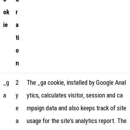
ok
r
ie
a
ti
o
n
_g
2
The _ga cookie, installed by Google Anal
a
y
ytics, calculates visitor, session and ca
e
mpaign data and also keeps track of site
a
usage for the site's analytics report. The