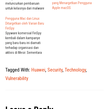
yang Menargetkan Pengguna
meluncurkan pembaruan
Apple macOS
untuk kelasnya dari malware
Linux, memutakhirkan
trojannya untuk menyamar
Pengguna Mac dan Linux
sebagai proses server web
Ditargetkan oleh Varian Baru
Apache (httpd) yang sah
FinSpy
untuk mempersulit deteksi
Spyware komersial FinSpy
pada host yang terinfeksi.
kembali dalam kampanye
Peningkatan, yang ditemukan
yang baru-baru ini diamati
oleh perusahaan keamanan
terhadap organisasi dan
Intezer Labs, datang untuk
aktivis di Mesir. Sementara
mengonfirmasi bahwa…
spyware sebelumnya
menargetkan pengguna
Windows, iOS, dan Android,
Tagged With:
Huawei
,
Security
,
Technology
,
para peneliti telah
menemukan kampanye ini
Vulnerability
menggunakan varian baru
yang menargetkan pengguna
macOS dan Linux. FinSpy
adalah rangkaian perangkat
lunak pengawasan lengkap,
yang memiliki kemampuan…