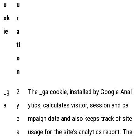
o
u
ok
r
ie
a
ti
o
n
_g
2
The _ga cookie, installed by Google Anal
a
y
ytics, calculates visitor, session and ca
e
mpaign data and also keeps track of site
a
usage for the site's analytics report. The