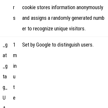
r
cookie stores information anonymously
s
and assigns a randomly generated numb
er to recognize unique visitors.
_g
1
Set by Google to distinguish users.
at
m
_g
in
ta
u
g_
t
U
e